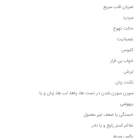
ضربان قلب سریع
سردرد
حالت تهوع
عصبانیت
کابوس
خواب بی قرار
لرزش
لکنت زبان
سوزن سوزن شدن در دست ها، پاها، لب ها، زبان و یا
بیهوشی
خستگی یا ضعف غیر معمول
علائم کمتر رایج و یا نادر
پالس سریع