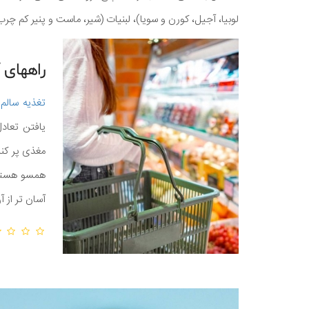
لوبیا، آجیل، کورن و سویا)، لبنیات (شیر، ماست و پنیر کم چرب)، چربی های سالم (کمتر از 30
راههای 
تغذیه سالم
یافتن تعادل
مغذی پر کنی
همسو هستند
آسان‌ تر از 
تغذیه سالم