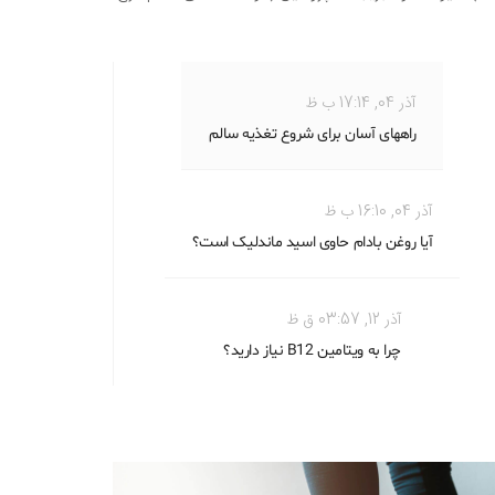
آذر 04, 17:14 ب ظ
راههای آسان برای شروع تغذیه سالم‌
آذر 04, 16:10 ب ظ
آیا روغن بادام حاوی اسید ماندلیک است؟
آذر 12, 03:57 ق ظ
چرا به ویتامین B12 نیاز دارید؟