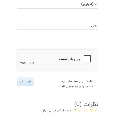
نام (اجباری):
ایمیل
نظرات و پاسخ های این
ثبت نظر
مطلب را برایم ایمیل کنید
نظرات (
0
)
رتبه 0 از 5 بر مبنای 0 رای