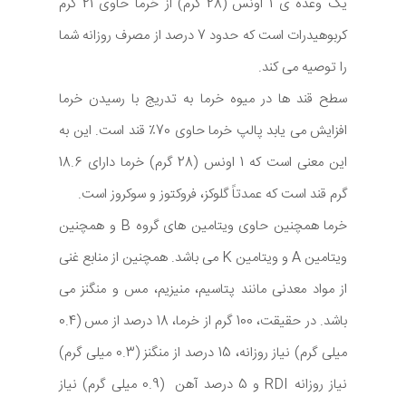
یک وعده ی 1 اونس (28 گرم) از خرما حاوی 21 گرم
کربوهیدرات است که حدود 7 درصد از مصرف روزانه شما
را توصیه می کند.
سطح قند ها در میوه خرما به تدریج با رسیدن خرما
افزایش می یابد پالپ خرما حاوی 70٪ قند است. این به
این معنی است که 1 اونس (28 گرم) خرما دارای 18.6
گرم قند است که عمدتاً گلوکز، فروکتوز و سوکروز است.
خرما همچنین حاوی ویتامین های گروه B و همچنین
ویتامین A و ویتامین K می باشد. همچنین از منابع غنی
از مواد معدنی مانند پتاسیم، منیزیم، مس و منگنز می
باشد. در حقیقت، 100 گرم از خرما، 18 درصد از مس (0.4
میلی گرم) نیاز روزانه، 15 درصد از منگنز (0.3 میلی گرم)
نیاز روزانه RDI و 5 درصد آهن (0.9 میلی گرم) نیاز