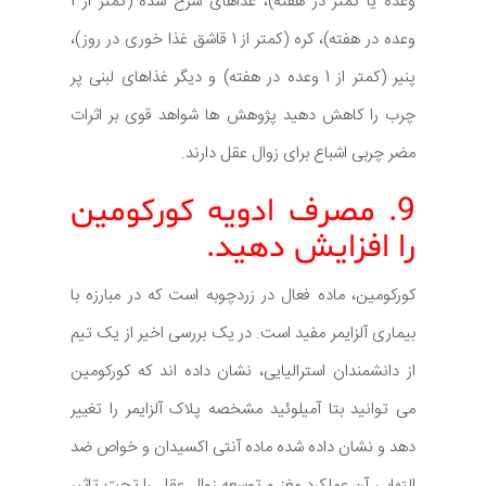
وعده یا کمتر در هفته)، غذاهای سرخ شده (کمتر از 1
وعده در هفته)، کره (کمتر از 1 قاشق غذا خوری در روز)،
پنیر (کمتر از 1 وعده در هفته) و دیگر غذاهای لبنی پر
چرب را کاهش دهید پژوهش ها شواهد قوی بر اثرات
مضر چربی اشباع برای زوال عقل دارند.
9. مصرف ادویه کورکومین
را افزایش دهید.
کورکومین، ماده فعال در زردچوبه است که در مبارزه با
بیماری آلزایمر مفید است. در یک بررسی اخیر از یک تیم
از دانشمندان استرالیایی، نشان داده اند که کورکومین
می توانید بتا آمیلوئید مشخصه پلاک آلزایمر را تغییر
دهد و نشان داده شده ماده آنتی اکسیدان و خواص ضد
التهابی آن عملکرد مغز و توسعه زوال عقل را تحت تاثیر