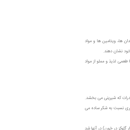
ن ها، ویتامین ها و مواد
 خود نشان دهند.
عمی لذیذ و مملو از مواد
درات که شیرینی می بخشد.
ری نسبت به شکر ساده می
افراد مبتلا به دیابت، مصرف عسل به مدت 8 هفته باعث افزایش سطح HbA1c (معیار گلوکز در خون) در آنها شد