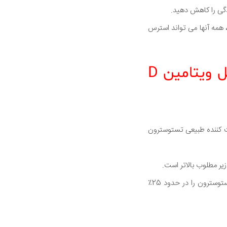
گی را کاهش دهید.
همه آنها می تواند استرس
4. مقداری نور خورشید بدست آورید و یا یک مکمل ویتامین D
 کننده طبیعی تستوسترون
ر مطلوب بالاتر است.
یک مطالعه 12 ماهه پیدا کرده است که استفاده از مکمل در حدود 3000 IU ویتامین D3 در روز سطح تستوسترون را در حدود 25٪