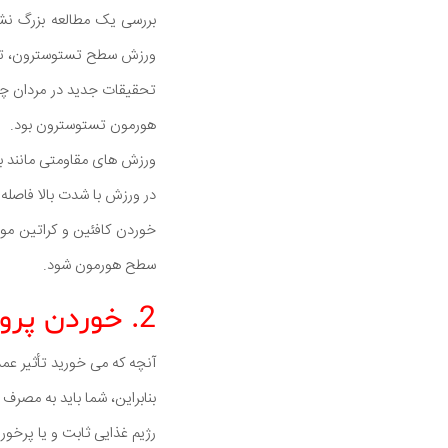
بررسی یک مطالعه بزرگ نشا
ورزش سطح تستوسترون، تناس
تحقیقات جدید در مردان چا
هورمون تستوسترون بود.
ورزش های مقاومتی مانند بل
در ورزش با شدت بالا فاصله آموزش (HIIT) نیز می تواند بسیار موثر باشد هر چند تمام انواع و
خوردن کافئین و کراتین مو
سطح هورمون شود.
2. خوردن پروتئین، چربی و کربوهیدرات
آنچه که می خورید تأثیر ع
بنابراین، شما باید به مصرف
رژیم غذایی ثابت و یا پرخ