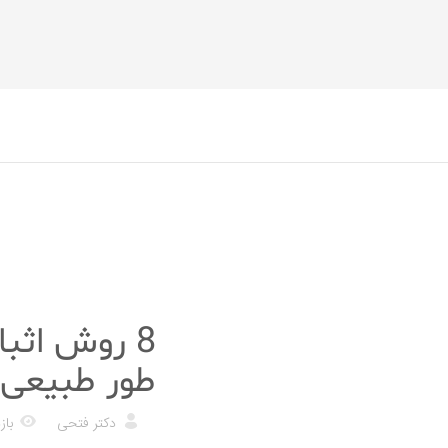
رژیم غذایی
8 روش اثب
طور طبیعی
دکتر فتحی
بازدی