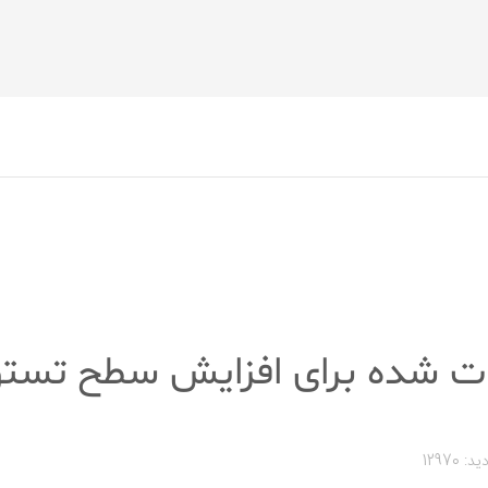
ات شده برای افزایش سطح تست
د: 12970