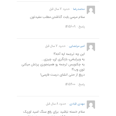
محمدرضا
حدود 7 سال قبل
سلام مرسی بابت گذاشتن مطلب مفیدتون.
پاسخ
#15609
امیر مرتضایی
حدود 7 سال قبل
این چه ترجمه ایه آخه؟!
یه ویرایشی، بازنگری ای، چیزی...
یه چکنویس ترجمه رو همینجوری پرتش میکنی
توی وب؟!
دریغ از حتی انشای درست فارسی!
پاسخ
#15400
مهدی قبادی
حدود 8 سال قبل
سلام خسته نباشید .برای رفع سنگ اسید اوریک