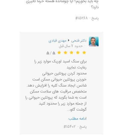
چه باید بخوریم؟ آیا چوشانده هسته خرما تاثیری
دارد؟
پاسخ
#15268
دکتر فتحی
مهدی قبادی
حدود 7 سال قبل
5
/
5
برای سنگ اسید اوریک موارد زیر را
رعایت نمایید
محدود کردن پروتئین حیوانی
خوردن پروتئین حیوانی ممکن است
شانس ایجاد سنگ کلیه را افزایش دهد.
متخصص مراقبت های سلامت ممکن
است به شما بگوید که پروتئین حیوانی را
از جمله موارد زیر را محدود کنید
گوشت گاو،...
ادامه مطلب
پاسخ
#15402