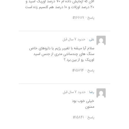
الان که آزمایش داده ام 70 درصد اوریک اسید و
20 درصد اوزلات و 10 درصد هم کلسیم زده است
پاسخ
#16689
علی
حدود 7 سال قبل
سلام آیا میشه با تغییر رژیم یا داروهای خاص
سنگ های چندسانتی متری از جنس اسید
اوریک رو از بین برد ؟
پاسخ
#15894
رضا
حدود 7 سال قبل
خیلی خوب بود
ممنون
پاسخ
#15841