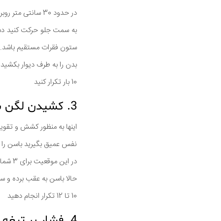
در حدود 30 سانتی متر روبروی دیوار بایستید و پاها را در عرض شانه ها نگه دارید.
به سمت جلو حرکت کنید دستا
ستون فقرات مستقیم باشد.
بدن را به طرف دیوار بکشید.
10 بار تكرار كنيد
3. کشیدن لگن به جلو
اینها به منظور کشش و تقو
نفس عمیق بگیرید باسن را 
در این موقعیت برای 3 شماره نگه دارید.
حالا باسن به عقب برده و سه 
10 تا 12 تکرار انجام دهید
4. فشار بر تیغه شانه