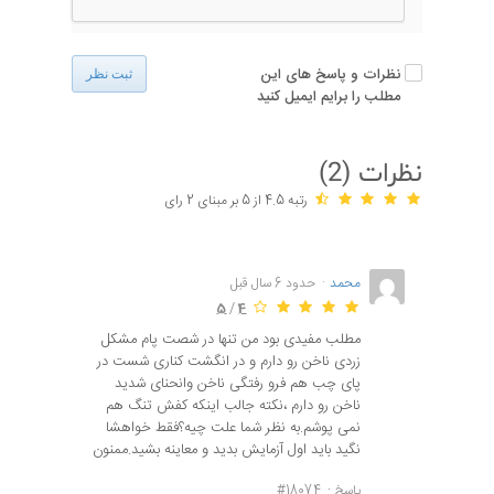
نظرات و پاسخ های این
ثبت نظر
مطلب را برایم ایمیل کنید
نظرات (
2
)
رتبه 4.5 از 5 بر مبنای 2 رای
محمد
حدود 6 سال قبل
5
/
4
مطلب مفیدی بود من تنها در شصت پام مشکل
زردی ناخن رو دارم و در انگشت کناری شست در
پای چب هم فرو رفتگی ناخن وانحنای شدید
ناخن رو دارم ،نکته جالب اینکه کفش تنگ هم
نمی پوشم.به نظر شما علت چیه؟فقط خواهشا
نگید باید اول آزمایش بدید و معاینه بشید.ممنون
پاسخ
#18074