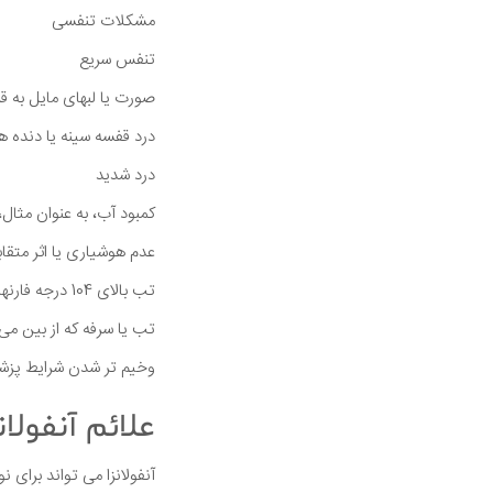
مشکلات تنفسی
تنفس سریع
صورت یا لبهای مایل به قر
درد قفسه سینه یا دنده
درد شدید
کمبود آب، به عنوان مثال، به مدت 8 ساعت ادرار نکر
عدم هوشیاری یا اثر متقاب
تب بالای 104 درجه فارنهایت ( 40 درجه سانتی گراد) یا هر نوع تب در کودک زیر 12 هفته
تب یا سرفه که از بین می 
وخیم تر شدن شرایط پزش
علائم آنفولان
آنفولانزا می تواند برای 