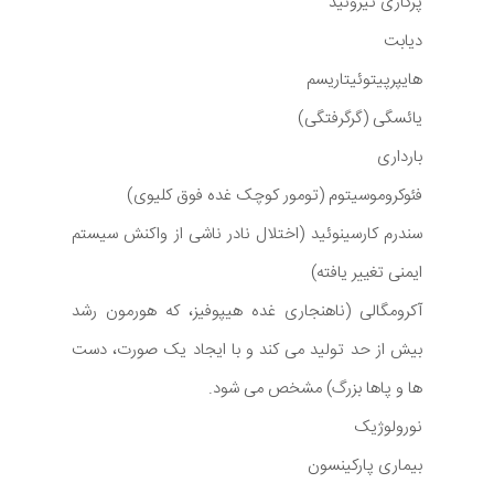
پرکاری تیروئید
دیابت
هایپرپیتوئیتاریسم
یائسگی (گرگرفتگی)
بارداری
فئوکروموسیتوم (تومور کوچک غده فوق کلیوی)
سندرم کارسینوئید (اختلال نادر ناشی از واکنش سیستم
ایمنی تغییر یافته)
آکرومگالی (ناهنجاری غده هیپوفیز، که هورمون رشد
بیش از حد تولید می کند و با ایجاد یک صورت، دست
ها و پاها بزرگ) مشخص می شود.
نورولوژیک
بیماری پارکینسون