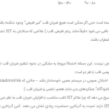
140 - 150
80 - 90
 است حتی اگر ممکن است هیچ ضربان قلب "غیر طبیعی" وجود نداشته باشد. 
ضربان قلب از گره 
اضطراب باشند.
I هنوز مشخص نیست. این مسئله احتمالاً مربوط به مشكلی در نحوه تنظیم ضربان 
نوسی قلب یا هر دو است.
ودآگاه" عملکردهای بدن مانند هضم، تنفس و ضربان قلب.)
 اغلب متناسب با افزایش ضربان قلب به نظر نمی رسند.
به نظر می رسد افرادی که IST دارند نسبت به آدرنالین حساسیت زیادی نشان می دهند. کمی آدرن