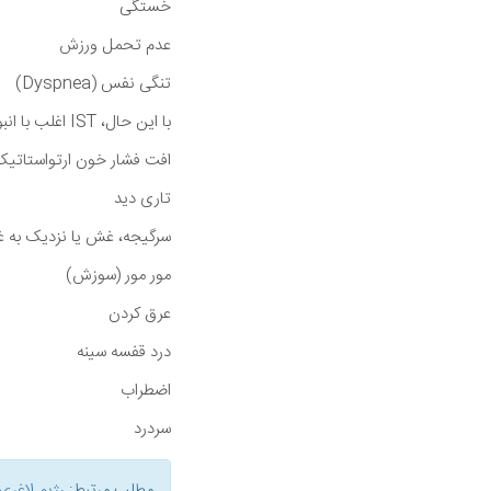
خستگی
عدم تحمل ورزش
تنگی نفس (Dyspnea)
با این حال، IST اغلب با انبوهی از علائم دیگر نیز همراه است از جمله:
افت فشار خون ارتواستاتیک
تاری دید
سرگیجه، غش یا نزدیک به 
مور مور (سوزش)
عرق کردن
درد قفسه سینه
اضطراب
سردرد
مطلب مرتبط:
رژیم لاغری