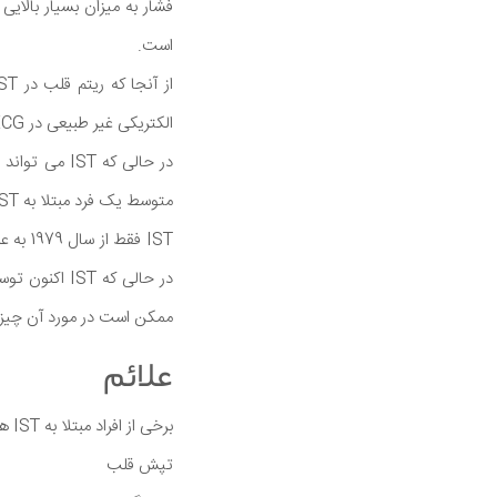
فشار به میزان بسیار بالا
است.
الکتریکی غیر طبیعی در ECG ارتباط ندارد.
در حالی که T
متوسط یک فرد مبتلا به IST زنی در حدود 20 یا اوایل 30 سالگی است که از ماه ها تا سالها علائم آن را دارد.
در حالی که 
ممكن است در مورد آن چیزی
علائم
برخی از افراد مبتلا به IST هیچ علامتی ندارند در کسانی که این علائم را دارند برجسته ترین علائم مرتبط با IST شامل موارد زیر است:
تپش قلب