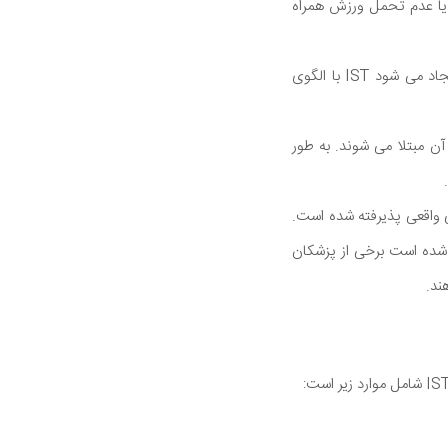
 یا عدم تحمل ورزش همراه
از آنجا که ریتم قلب در IST توسط گره سینوسی (ساختار قلبی که ریتم طبیعی قلب را کنترل می کند) ایجاد می شود IST با الگوی
به آن مبتلا می شوند. به طور
اواخر دهه 1980 به عنوان یک نهاد پزشکی واقعی پذیرفته شده است.
خته شده است برخی از پزشکان
ند.