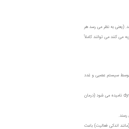
(یعنی به نظر می رسد هر
سینوسی ناشی می شود دقیقاً مانند ریتم طبیعی قلب.) علائمی که مبتلایان به IST تجربه می کنند می توانند کاملاً
قلب توسط سیستم عصبی و غدد
IST ممکن است اغلب یک اختلال عمومی در سیستم عصبی خودمختار باشد – حالتی که dysautonomia نامیده می شود (درمان
الین (مانند اندکی فعالیت) باعث