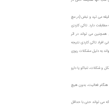
100 ضربان در دقیقه است. قلب به طور معمول با سرعت 60 تا 100 بار در دقیقه می تپد و نبض (در مچ
طابقت دارد. تاکی کاردی
همچنین می تواند در اثر
ی افراد تاکی کاردی نتیجه
اند به دلیل مشکلات ریوی
ل و شکلات، تنباکو یا دارو
احت و در هنگام فعالیت، بدون هیچ
ربان در دقیقه تعریف می شود که می تواند حتی با حداقل