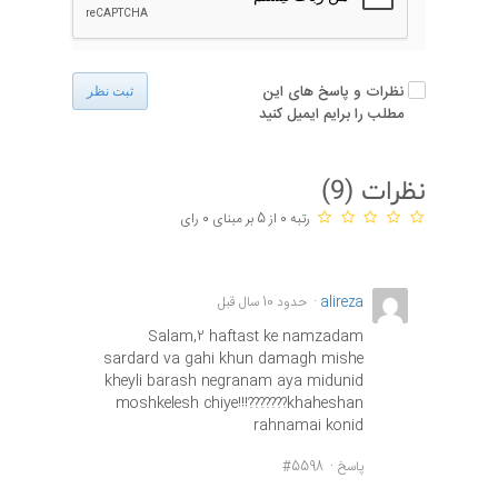
نظرات و پاسخ های این
ثبت نظر
مطلب را برایم ایمیل کنید
نظرات (
9
)
رتبه 0 از 5 بر مبنای 0 رای
alireza
حدود 10 سال قبل
Salam,2 haftast ke namzadam
sardard va gahi khun damagh mishe
kheyli barash negranam aya midunid
moshkelesh chiye!!!???????khaheshan
rahnamai konid
پاسخ
#5598