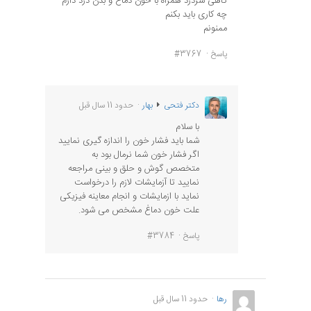
گاهی سردرد همراه با خون دماغ و بدن درد دارم
چه کاری باید بکنم
ممنونم
پاسخ
#3767
دکتر فتحی
بهار
حدود 11 سال قبل
با سلام
شما باید فشار خون را اندازه گیری نمایید
اگر فشار خون شما نرمال بود به
متخصص گوش و حلق و بینی مراجعه
نمایید تا آزمایشات لازم را درخواست
نماید با ازمایشات و انجام معاینه فیزیکی
علت خون دماغ مشخص می شود.
پاسخ
#3784
رها
حدود 11 سال قبل