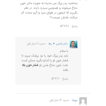
ببخشید پدر بزرگ من جدیدا به صورت مکرر خون
دماغ میشوند و همچنین سردرد دارند. در نظر
بگیرید که ایشون در هوای سرد و گرم سخت کار
میکنند علتش چیست؟
پاسخ
#2748
دکتر فتحی
رها
حدود 11 سال قبل
با سلام
باید پدر بزرگ خود را نزد پزشک ببرید تا
فشار خون او را اندازه بگیرد ممکن است
علت خون دماغ شدن او
فشار خون بالا
باشد
پاسخ
#2761
نیوشا
حدود 12 سال قبل