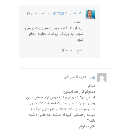
دکتر فتحی
alireza
حدود 10 سال قبل
با سلام
باید از نظر فشار خون و سینوزیت بررسی
شوند نزد پزشک بروند تا معاینه انجام
شود
پاسخ
#5607
بهار
حدود 11 سال قبل
سلام
ممنونم از راهنماییتون
اما من پزشک رفتم و تنها قرص ارام بخش دادن
واول سردرد دارم و بعد یکدفعه به شدت خون
دماغ میشم و مدت طولانی هم طول میکشه
میشه راهنمایی کنیدکه ممکنه چه علتی داشته
باشه؟
بازم ممنونم