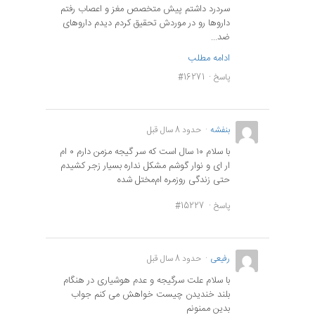
سردرد داشتم پیش متخصص مغز و اعصاب رفتم
داروها رو در موردش تحقیق کردم دیدم داروهای
ضد...
ادامه مطلب
پاسخ
#16271
بنفشه
حدود 8 سال قبل
با سلام ۱۰ سال است که سر گیجه مزمن دارم ۰ ام
ار ای و نوار گوشم مشکل نداره بسیار زجر کشیدم
حتی زندگی روزمره ام‌مختل شده
پاسخ
#15227
رفیعی
حدود 8 سال قبل
با سلام علت سرگیجه و عدم هوشیاری در هنگام
بلند خندیدن چیست خواهش می کنم جواب
بدین ممنونم