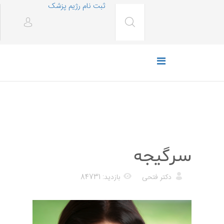
ثبت نام رژیم پزشک
پزشکی
سرگیجه
دکتر فتحی
بازدید: 84731