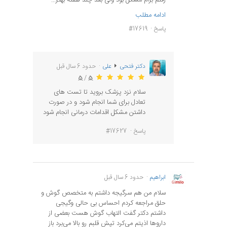
رفتم برام مشکل بود ولی بعد چند هفته بهتر...
ادامه مطلب
پاسخ
#17619
دکتر فتحی
علی
حدود 6 سال قبل
5
/
5
سلام نزد پزشک بروید تا تست های
تعادل برای شما انجام شود و در صورت
داشتن مشکل اقدامات درمانی انجام شود
پاسخ
#17627
ابراهیم
حدود 6 سال قبل
سلام من هم سرگیجه داشتم به متخصص گوش و
حلق مراجعه کردم احساس بی حالی وگیجی
داشتم دکتر گفت التهاب گوش هست بعضی از
داروها اذیتم می‌کرد تپش قلبم رو بالا می‌برد باز