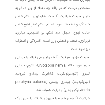
مشخص نیست که در واقع چه تعداد از این علائم به
دلیل عفونت هپاتیت C است. شایعترین علائم شامل
خستگی و اختلالات خواب است. علائم کمتر شایع شامل
حالت تهوع، اسهال، درد شکم، بی اشتهایی، میالژی،
آرترالژی، ضعف و کاهش وزن است. افسردگی و اضطراب
نیز شایع است.
عفونت مزمن هپاتیت C همچنین می تواند با بیماری
های خون مانند Cryoglobulinemia، لنفوم، بیماری
کلیوی (گلومرولونفریت غشایی)، بیماری تیروئید
(تیروئیدیت)، بیماری پوستی (porphyria cutanea
tarda، لیکن پلان) و دیابت همراه باشد.
هپاتیت C مزمن همراه با فیبروز پیشرفته یا سیروز یک