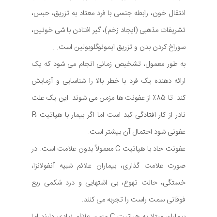
انتقال خون، رابطه جنسی با فرد معتاد به تزریق، حبس،
تشریفات مذهبی (ایجاد زخم)، گیر افتادن با شی خونین،
سوراخ کردن بدن و تزریق ایمونوگلوبولین است. .
به طور معمول، تشخیص زمانی انجام می شود که یک
ارائه دهنده یک فرد با خطر بالا را شناسایی و آزمایش
کند. تا 85٪ از عفونت ها مزمن می شوند. این یک علت
نادر از کار افتادگی کبد است اما اگر بیمار با هپاتیت B
عفونی شود احتمال آن بیشتر است.
عفونت حاد با هپاتیت C معمولاً بدون علامت است. در
صورت علامت گذاری، بیماران علائم شبیه آنفولانزا،
خستگی، حالت تهوع، بی اشتهایی و درد شکمی ربع
فوقانی سمت راست را تجربه می کنند.
بیماران مبتلا به هپاتیت C مزمن علائم زیادی دارند اما