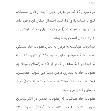
باشد.
در صورتی كه فرد در معرض خون آلوده از طریق مسواك،
تیغ یا اسباب بازی قرار گیرد احتمال انتقال آن وجود دارد
زیرا ویروس هپاتیت B می تواند برای مدت طولانی در
خارج از بدن انسان زنده بماند.
پیشرفت هپاتیت B مزمن به دنبال عفونت حاد بستگی
به سن هنگام مواجهه دارد. حدود 90٪ نوزادان، 20٪ - 50
٪ کودکان 1-5 ساله و کمتر از 5٪ بزرگسالان مبتلا به
عفونت حاد به بیماری مزمن مبتلا می شوند. همچنین،
0.1٪ -0.5٪ بیماران مبتلا به عفونت حاد هپاتیت B دچار
نارسایی کبدی می شوند.
عفونت حاد هپاتیت B (عفونت جدید) در اکثر بیماران
بدون علامت یا کم علائم است (70٪). حدود 30٪