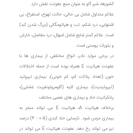
کشورها، شیر گاو به عنوان منبع عفونت نقش دارد.
علائم متداول شامل بی حالی، حالت تهوع، استفراغ، بی
اشتهایی، درد شکم، تب و هپاتومگالی (بزرگ شدن کبد)
است. علائم کمتر شایع شامل اسهال، درد مفاصل، خارش
و بثورات پوستی است.
در برخی موارد نادر، انواع مختلفی از بیماری ها با
عفونت هپاتیت E همراه بوده است از جمله اختلالات
خون (تعداد پلاکت کم، کم خونی)، بیماری تیروئید
(تیروئیدیت)، بیماری کلیه (گلومرولونفریت غشایی)،
پانکراتیت حاد و بیماری های عصبی مختلف.
برخلاف هپاتیت A، هپاتیت E می تواند منجر به
بیماری مزمن شود. نارسایی حاد کبدی (0.5 - 4) درصد
نیز می تواند رخ دهد. عفونت هپاتیت E می تواند در