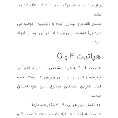
زنان باردار با میزان مرگ و میر تا 15٪ - 25٪ شدیدتر
باشد.
درمان فقط برای بیماران آلوده به ژنوتیپ 3 توصیه می
شود زیرا عفونت مزمن می تواند در این بیماران ایجاد
شود.
هپاتیت F و G
هپاتیت F و G به خوبی مشخص نمی شوند. اخیراً نیز
چیزهای زیادی در مورد این ویروس ها نوشته نشده
است بنابراین همچنین موضوع داغی برای تحقیق
نیست.
چه تفاوتی بین هپاتیتA ، B و C وجود دارد؟
هپاتیت A فقط علت هپاتیت حاد است. هپاتیت B و