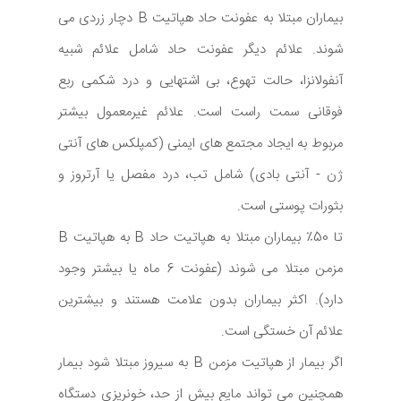
بیماران مبتلا به عفونت حاد هپاتیت B دچار زردی می
شوند. علائم دیگر عفونت حاد شامل علائم شبیه
آنفولانزا، حالت تهوع، بی اشتهایی و درد شکمی ربع
فوقانی سمت راست است. علائم غیرمعمول بیشتر
مربوط به ایجاد مجتمع های ایمنی (کمپلکس های آنتی
ژن - آنتی بادی) شامل تب، درد مفصل یا آرتروز و
بثورات پوستی است.
تا 50٪ بیماران مبتلا به هپاتیت حاد B به هپاتیت B
مزمن مبتلا می شوند (عفونت 6 ماه یا بیشتر وجود
دارد). اکثر بیماران بدون علامت هستند و بیشترین
علائم آن خستگی است.
اگر بیمار از هپاتیت مزمن B به سیروز مبتلا شود بیمار
همچنین می تواند مایع بیش از حد، خونریزی دستگاه