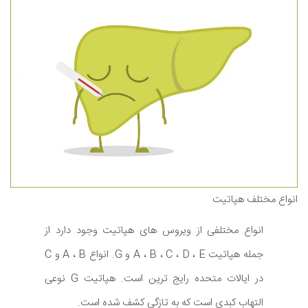
انواع مختلف هپاتیت
انواع مختلفی از ویروس های هپاتیت وجود دارد از
جمله هپاتیت A ، B ، C ، D ، E و G. انواع A ، B و C
در ایالات متحده رایج ترین است. هپاتیت G نوعی
التهاب کبدی است که به تازگی کشف شده است.