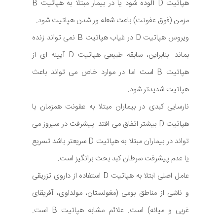
هپاتیت D آلوده شود یا در بیمار مبتلا به هپاتیت B
مزمن (فوق عفونت) باعث شعله ور شدن هپاتیت شود.
ویروس هپاتیت D در غیاب هپاتیت B نمی تواند زنده
بماند. بنابراین، سابقه طبیعی هپاتیت D آیینه ای از
هپاتیت B است اما در موارد خاص می تواند باعث
هپاتیت شدیدتر شود.
نارسایی کبدی در بیماران مبتلا به عفونت همزمان با
هپاتیت D بیشتر اتفاق می افتد. پیشرفت در سیروز می
تواند در بیماران مبتلا به هپاتیت D سریعتر باشد تسریع
یا عدم پیشرفت سرطان کبد بحث برانگیز است.
عامل اصلی ابتلا به هپاتیت D استفاده از داروی تزریقی
و ناشی از مناطق بومی (مغولستان، مولداوی، آفریقای
غربی و میانه) است. علائم مشابه هپاتیت B است.