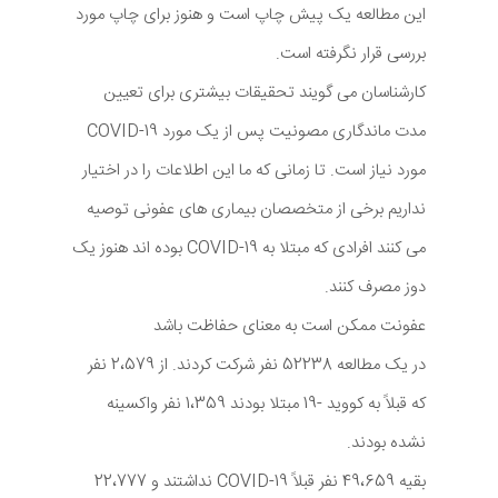
این مطالعه یک پیش چاپ است و هنوز برای چاپ مورد
بررسی قرار نگرفته است.
کارشناسان می گویند تحقیقات بیشتری برای تعیین
مدت ماندگاری مصونیت پس از یک مورد COVID-19
مورد نیاز است. تا زمانی که ما این اطلاعات را در اختیار
نداریم برخی از متخصصان بیماری های عفونی توصیه
می کنند افرادی که مبتلا به COVID-19 بوده اند هنوز یک
دوز مصرف کنند.
عفونت ممکن است به معنای حفاظت باشد
در یک مطالعه 52238 نفر شرکت کردند. از 2،579 نفر
که قبلاً به کووید -19 مبتلا بودند 1،359 نفر واکسینه
نشده بودند.
بقیه 49،659 نفر قبلاً COVID-19 نداشتند و 22،777