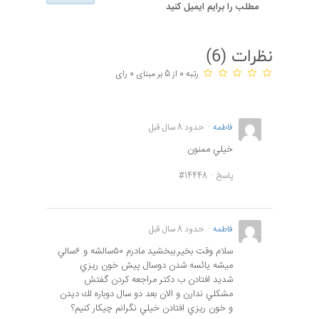
مطلب را برایم ایمیل کنید
نظرات (
6
)
رتبه 0 از 5 بر مبنای 0 رای
فاطمه
حدود 8 سال قبل
خيلي ممنون
پاسخ
#14448
فاطمه
حدود 8 سال قبل
سلام وقت بخير.ببخشيد مادرم ٥٠سالشه و ٦سالي
ميشه يائسه شدن دوسال پيش خون ريزي
شديد افتادن ب دكتر مراجعه كردن گفتش
مشكلي ندارن و الان بعد دو سال دوباره لك ديدن
و خون ريزي افتادن خيلي نگرانم چيكار كنيم؟