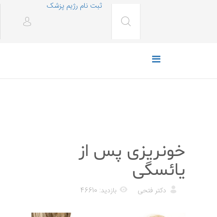
ثبت نام رژیم پزشک
پزشکی
خونریزی پس از
یائسگی
دکتر فتحی
بازدید: 46610