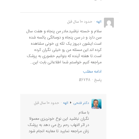
الهه
حدود 10 سال قبل
سلام و خسته نباشید.مادر من پنجاه و هفت سال
سن دارد و در سن پنجاه و دوسالگی یائسه شده
است.ایشون دیروز یک لکه ی خونی مشاهده
کرده اند.این مسئله من رو خیلی نگران کرده
است.تا هفته آینده که بتوانیم حضوری به پزشک
مراجعه کنیم خواستم شما اطلاعاتی بابت این...
ادامه مطلب
پاسخ
#6748
دکتر فتحی
الهه
حدود 10 سال قبل
با سلام
نگران نباشید این نوع خونریزی معمولا
در اثر التهاب رحم رخ می دهد به پزشک
زنان مراجعه نمایید تا معاینه انجام شود