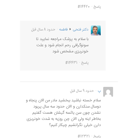
پاسخ
#14420
دکتر فتحی
فاطمه
حدود 8 سال قبل
با سلام به پزشک مراجعه نمایید تا
سونوگرافی رحم انجام شود و علت
خونریزی مشخص شود
پاسخ
#14431
پ
حدود 9 سال قبل
سلام خسته نباشید ببخشید مادر من الان پنجاه و
دوسال سنکدارن و الان حدود سه سال پریود
نشدن چون سن یائسه گیشان هست گفتیم
بخاطر اینه ولی الان چن روزیه به شدت خونریزی
دارن خیلی نگرانشیم چیکار کنیم؟
پاسخ
#12321