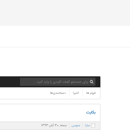
فروم ها
اخیرا
دسته‌بندی‌ها
بکارت
سارا
عمومی
جمعه, 30 آبان 1393