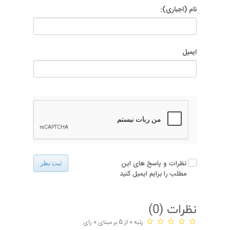
نام (اجباری):
ایمیل
نظرات و پاسخ های این
ثبت نظر
مطلب را برایم ایمیل کنید
نظرات (
0
)
رتبه 0 از 5 بر مبنای 0 رای