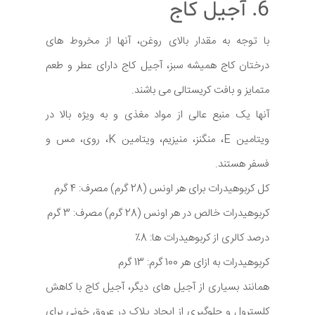
6. آجیل کاج
با توجه به مقدار بالای روغن، آنها از مخروط های
درختان کاج همیشه سبز، آجیل کاج دارای عطر و طعم
متمایز و بافت کریستالی می باشند.
آنها یک منبع عالی از مواد مغذی و به ویژه بالا در
ویتامین E، منگنز، منیزیم، ویتامین K، روی، مس و
فسفر هستند.
کل کربوهیدرات برای هر اونس (28 گرم) مصرف: 4 گرم
کربوهیدرات خالص در هر اونس (28 گرم) مصرف: 3 گرم
درصد کالری از کربوهیدرات ها: 8٪
کربوهیدرات به ازای هر 100 گرم: 13 گرم
همانند بسیاری از آجیل های دیگر، آجیل کاج با کاهش
کلسترول و جلوگیری از ایجاد پلاک در عروق خونی برای