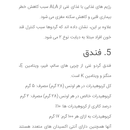
رژیم های غذایی با غذای غنی از ALA سبب کاهش خطر
بیماری قلبی و کاهش سکته مغزی می شود.
علاوه بر این، نشان داده اند که گردوها سبب کنترل قند
خون افراد مبتلا به دیابت نوع 2 می شود.
5. فندق
فندق گردو غنی از چربی های سالم، فیبر، ویتامین E،
منگنز و ویتامین K است.
کل کربوهیدرات در هر اونس (28 گرم) مصرف: 5 گرم
کربوهیدرات خالص در هر اونس (28 گرم) مصرف: 2 گرم
درصد کالری از کربوهیدرات ها: 10٪
کربوهیدرات به ازای هر 100 گرم: 17 گرم
آنها همچنین دارای آنتی اکسیدان های متعدد هستند