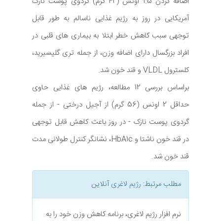
اضافه کردن 1.5 اونس (42 گرم) گردوی پوست نازک
آمریکایی در روز به رژیم غذایی ناسالم به طور قابل
توجهی سبب کاهش خطر ابتلا به بیماری های قلبی در
افراد بزرگسال دارای اضافه وزن، از جمله تری گلیسیرید،
کلسترول VLDL و قند خون شد.
براساس بررسی 12 مطالعه، رژیم های غذایی حاوی
حداقل 2 اونس (56 گرم) از آجیل درختی - از جمله
گردوی پوست نازک - در روز باعث کاهش قابل توجهی
در قند خون ناشتا و HbA1c، نشانگر کنترل طولانی مدت
قند خون شد.
مطلب مرتبط:
رژیم لاغری
آنلاین
نرم افزار رژیم لاغری، برنامه کاهش وزن خود را به