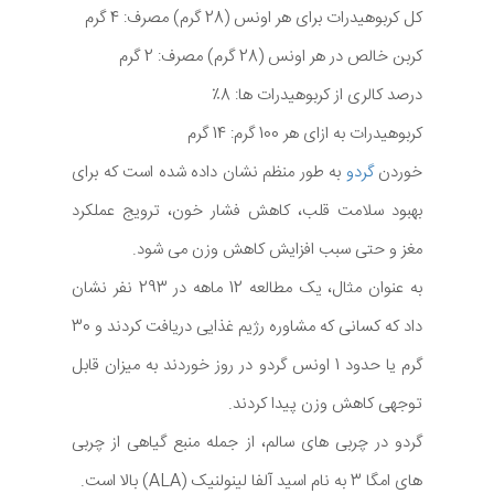
کل کربوهیدرات برای هر اونس (28 گرم) مصرف: 4 گرم
کربن خالص در هر اونس (28 گرم) مصرف: 2 گرم
درصد کالری از کربوهیدرات ها: 8٪
کربوهیدرات به ازای هر 100 گرم: 14 گرم
خوردن
گردو
به طور منظم نشان داده شده است که برای
بهبود سلامت قلب، کاهش فشار خون، ترویج عملکرد
مغز و حتی سبب افزایش کاهش وزن می شود.
به عنوان مثال، یک مطالعه 12 ماهه در 293 نفر نشان
داد که کسانی که مشاوره رژیم غذایی دریافت کردند و 30
گرم یا حدود 1 اونس گردو در روز خوردند به میزان قابل
توجهی کاهش وزن پیدا کردند.
گردو در چربی های سالم، از جمله منبع گیاهی از چربی
های امگا 3 به نام اسید آلفا لینولنیک (ALA) بالا است.