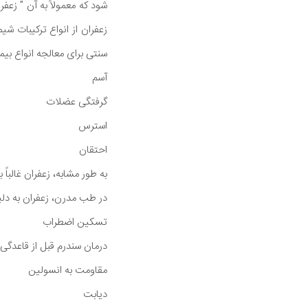
شود که معمولاً به آن " زع
زعفران از انواع ترکیبات 
سنتی برای معالجه انواع بیما
آسم
گرفتگی عضلات
استرس
احتقان
به طور مشابه، زعفران غالباً
در طب مدرن، زعفران به دلیل
تسکین اضطراب
درمان سندرم قبل از قاعدگی (PMS
مقاومت به انسولین
دیابت