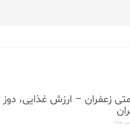
ی زعفران – ارزش غذایی، دوز
ان
ید: 2815