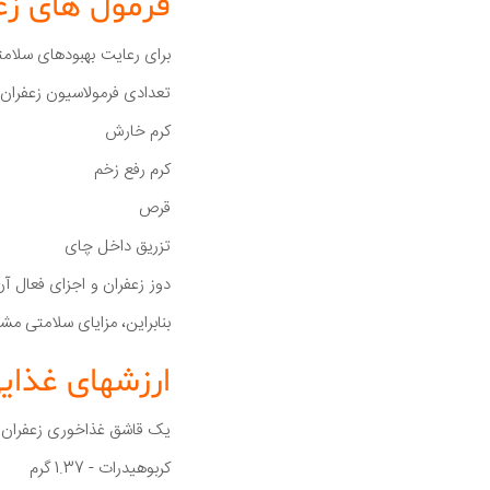
فرمول های زع
تعدادی فرمولاسیون زعفران 
کرم خارش
کرم رفع زخم
قرص
تزریق داخل چای
دوز زعفران و اجزای فعال آ
بنابراین، مزایای سلامتی م
ارزشهای غذای
یک قاشق غذاخوری زعفران 
کربوهیدرات - 1.37 گرم