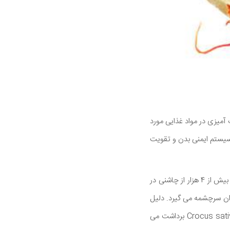
 آمیزی در مواد غذایی مورد
 سیستم ایمنی بدن و تقویت
زعفران گرانترین ادویه در جهان است با 1 پوند (450 گرم) بین 500 تا 5000 دلار آمریکا قیمت دارد. زعفران بیش از 4 هزار از چاشنی در
ش از 90٪ از تأمین زعفران جهان از ایران سرچشمه می گیرد. دلیل
قیمت سنگین آن، روش برداشت سخت آن است که تولید را پرهزینه می کند. زعفران با دست از گل Crocus sativus برداشت می