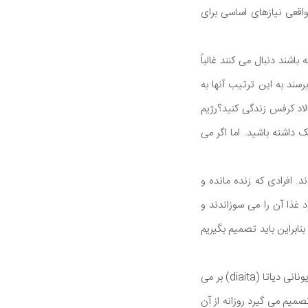
ایی 5/2 یا رژیم لاغری را بدون درک واقعی نیازهای اساسی برای
اشند دنبال می کنند غالباً
سند به این ترتیب آنها به
اد کرفس زندگی کنید؟رژیم
داشته باشید. اما اگر می
. افرادی که زنده مانده و
غذا آن را می سوزاندند و
نابراین باید تصمیم بگیریم
بسته به روشی که استفاده می شود می تواند دو معنی داشته باشد. تعریف سنتی به کلمه یونانی دیاتا (diaita) بر می
میم می گیرد روزانه از آن