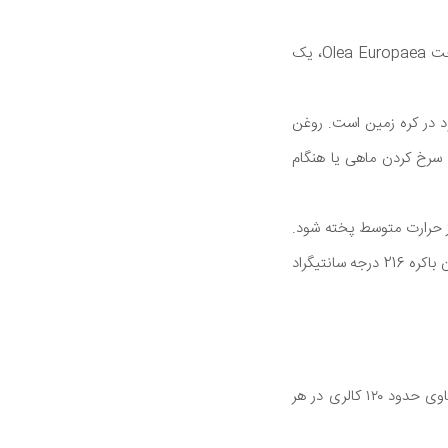
روغن زیتون یک چربی مایع بسیار سالم و مغذی است که از زیتون های تازه بدست می آید. زیتون از درخت Olea Europaea، یک
د در کره زمین است. روغن
، سرخ کردن ماهی یا هنگام
از حرارت متوسط پخته شود.
نقطه دود روغن زیتون فوق العاده باکره 160 درجه سانتیگراد (320 درجه فارنهایت) و نقطه دود روغن زیتون باکره 216 درجه سانتیگراد
روغن زیتون، روغن طبیعی است که از زیتون استخراج شده است. آن دارای دانسیته کالری زیادی دارد حاوی حدود ۱۲۰ کالری در هر