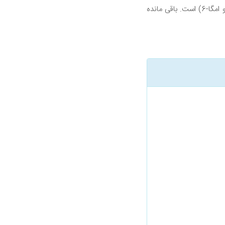
حدود 14 ٪ از روغن زیتون چربی اشباع شده است و 11 ٪ چربی چند اشباع نشده (اسیدهای چرب امگا 3 و امگا-6) است. باقی مانده