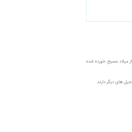
pistákio به معنای "آجیل سبز" گرفته شده است - از 6000 سال قبل از میلاد مسیح خورده شده
یل های دیگر دارند.