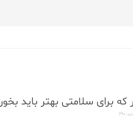
ید: 690