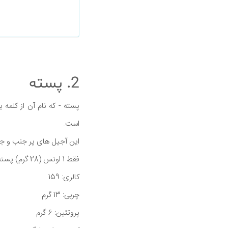
2. پسته
است.
این آجیل های پر جنب و جوش
فقط 1 اونس (28 گرم) پسته حاوی:
کالری: 159
چربی: 13 گرم
پروتئین: 6 گرم