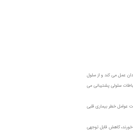
آنتی اکسیدان عمل می کند و از سلول
باطات سلولی پشتیبانی می
ست عوامل خطر بیماری قلبی
ان نشان داد کسانی که روزانه 2 اونس (56 گرم) بادام می خورند، کاهش قابل توجهی