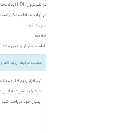
در کلسترول LDL (بد)، نشانگرهای التهابی و هموگلوبین A1c - نشانگر کنترل قند خون در گروه کنترول داشتند.
در نهایت، بادام ممکن است ب
تقویت کند.
خلاصه
بادام سرشار از چندین ماد
مطلب مرتبط:
رژیم لاغری
نرم افزار رژیم لاغری، بر
خود را به صورت آنلاین د
ایمیل خود دریافت کنید