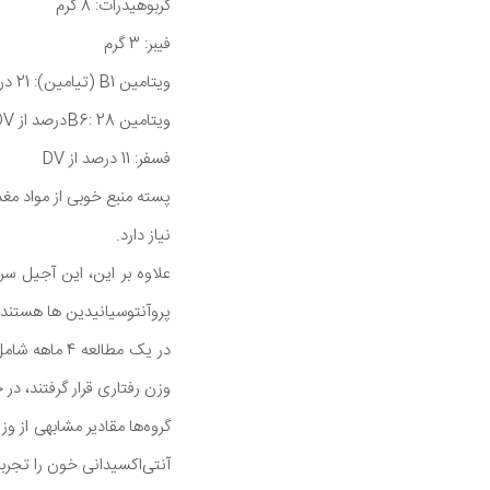
کربوهیدرات: 8 گرم
فیبر: 3 گرم
ویتامین B1 (تیامین): 21 درصد از DV
ویتامین B6: 28درصد از DV
فسفر: 11 درصد از DV
نیاز دارد.
علاوه بر این، این آجیل سرش
پروآنتوسیانیدین ها هستند
وزن رفتاری قرار گرفتند، در
گروه‌ها مقادیر مشابهی از 
آنتی‌اکسیدانی خون را تجربه