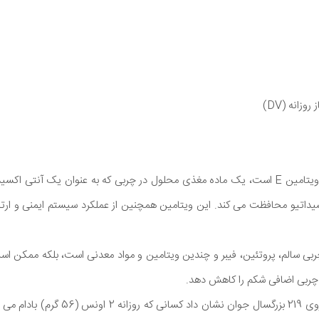
این آجیل به ویژه سرشار از ویتامین E است، یک ماده مغذی محلول در چربی که به عنوان یک 
سیداتیو محافظت می کند. این ویتامین همچنین از عملکرد سیستم ایمنی و ارت
ز چربی سالم، پروتئین، فیبر و چندین ویتامین و مواد معدنی است، بلکه ممکن ا
یک مطالعه 12 هفته ای بر روی 219 بزرگسال جو