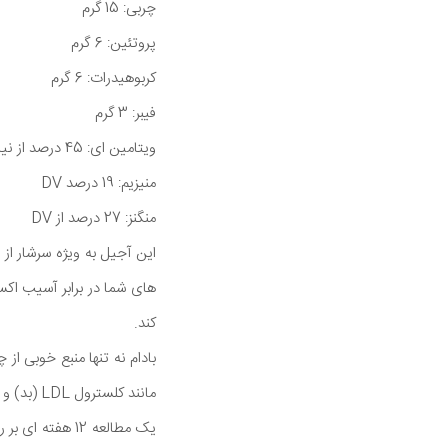
چربی: 15 گرم
پروتئین: 6 گرم
کربوهیدرات: 6 گرم
فیبر: 3 گرم
ویتامین ای: 45 درصد از نیاز روزانه (DV)
منیزیم: 19 درصد DV
منگنز: 27 درصد از DV
های شما در برابر آسیب اک
کند.
بادام نه تنها منبع خوبی ا
مانند کلسترول LDL (بد) و چربی اضافی شکم را کاهش دهد.