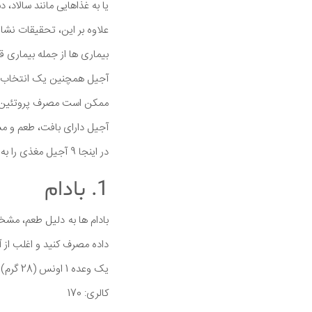
یا به غذاهایی مانند سالاد، 
علاوه بر این، تحقیقات نش
بیماری ها از جمله بیماری ق
آجیل همچنین یک انتخاب غذ
ممکن است مصرف پروتئین، چ
آجیل دارای بافت، طعم و 
در اینجا 9 آجیل مغذی را به رژیم غذایی خود اضافه کنید.
1. بادام
بادام ها به دلیل طعم، مشخ
داده مصرف کنید و اغلب از آنه
یک وعده 1 اونس (28 گرم) بادام بو داده حاوی:
کالری: 170