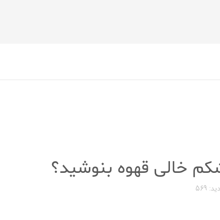
 شکم خالی قهوه بنوشید؟
ید: 569