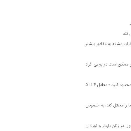
.
 کند.
رات مشابه به مقادیر بیشتر
ممکن است در برخی افراد
به همین دلیل، اکثر متخصصان موافق هستند که باید مصرف کافئین خود را در حدود 400 میلی گرم در روز محدود کنید - معادل 4 تا 5
ممکن است خواب شما را مختل کند، به خصوص
آن می تواند تا 16 ساعت بیشتر از حد معمول در زنان باردار و نوزادان