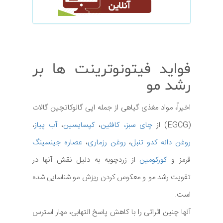
فواید فیتونوترینت ها بر
رشد مو
اخیراً، مواد مغذی گیاهی از جمله اپی گالوکاتچین گالات
(EGCG) از
چای سبز،
کافئین
،
کپسایسین
،
آب پیاز
،
روغن دانه کدو تنبل
،
روغن رزماری
،
عصاره جینسینگ
قرمز و
کورکومین
از زردچوبه به دلیل نقش آنها در
تقویت رشد مو و معکوس کردن ریزش مو شناسایی شده
است.
آنها چنین اثراتی را با کاهش پاسخ التهابی، مهار استرس