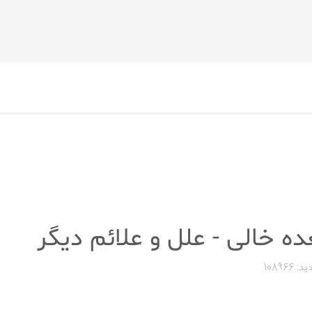
 خالی - علل و علائم دیگر
د: 108966