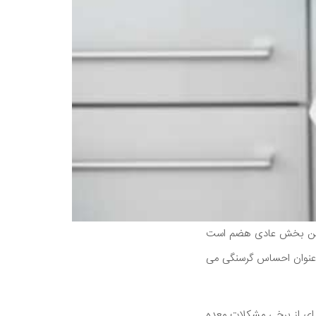
د این بخش عادی هضم است
 عنوان احساس گرسنگی می
 ای از برخی مشکلات معده