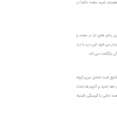
NSA ها شایع ترین علل گاستریت هستند اسید معده دائماً در
این زخم های باز در معده و
تر می شود این درد با درد
ن بازگشت می کند.
ری ریفلاکس معده (GERD) شناخته می شود GERDیک بیماری شایع است شامل مری (لوله
یم ها به سمت آن حرکت می کنند این با تضعیف اسفنکتر مری (LES) رخ می دهد اسید و آنزیم ها باعث
 خالی با گرسنگی اشتباه