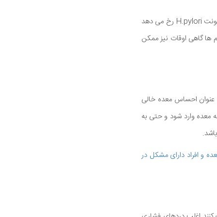
زخم های باز در مری (لوله غذا) به دلایل مختلفی مانند ریفلاکس شدید اسید و طولانی مدت و همچنین عفونت H.pylori رخ می دهد
م ها گاهی اوقات نیز ممکن
 عنوان احساس معده خالی
معده وارد شود و حتی به
اشد.
ده و افراد دارای مشکل در
 کنند اغلب دردهای فشاری