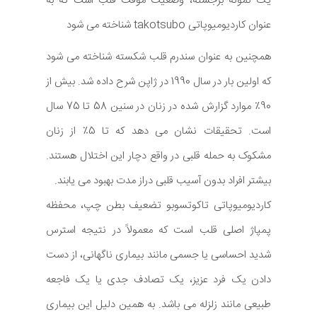
یک نمونه برجسته، وضعیت موقت قلب است که به
عنوان کاردیومیوپاتی takotsubo شناخته می شود
همچنین به عنوان سندرم قلب شکسته شناخته می شود
که اولین بار در سال 1990 در ژاپن شرح داده شد. بیش از
90٪ موارد گزارش شده در زنان در سنین 58 تا 75 سال
است. تحقیقات نشان می دهد که تا 5٪ از زنان
مشکوک به حمله قلبی در واقع دچار این اختلال هستند.
بیشتر افراد بدون آسیب قلبی دراز مدت بهبود می یابند.
کاردیومیوپاتی تاکوتسوبو تضعیف بطن چپ، محفظه
پمپاژ اصلی قلب است که معمولاً در نتیجه استرس
شدید احساسی یا جسمی مانند بیماری ناگهانی، از دست
دادن یک فرد عزیز، یک تصادف جدی یا یک فاجعه
طبیعی مانند زلزله می باشد. به همین دلیل این بیماری