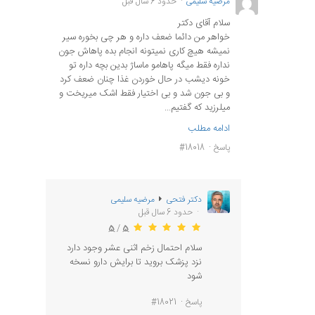
مرضیه سلیمی
حدود 6 سال قبل
سلام آقای دکتر
خواهر من دائما ضعف داره و هر چی بخوره سیر
نمیشه هیچ کاری نمیتونه انجام بده پاهاش جون
نداره فقط میگه پاهامو ماساژ بدین بچه داره تو
خونه دیشب در حال خوردن غذا چنان ضعف کرد
و بی جون شد و بی اختیار فقط اشک میریخت و
میلرزید که گفتیم...
ادامه مطلب
پاسخ
#18018
دکتر فتحی
مرضیه سلیمی
حدود 6 سال قبل
5
/
5
سلام احتمال زخم اثنی عشر وجود دارد
نزد پزشک بروید تا برایش دارو نسخه
شود
پاسخ
#18021