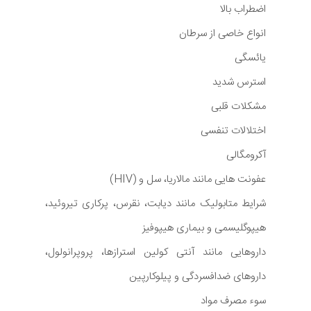
اضطراب بالا
انواع خاصی از سرطان
یائسگی
استرس شدید
مشکلات قلبی
اختلالات تنفسی
آکرومگالی
عفونت هایی مانند مالاریا، سل و (HIV)
شرایط متابولیک مانند دیابت، نقرس، پرکاری تیروئید،
هیپوگلیسمی و بیماری هیپوفیز
داروهایی مانند آنتی کولین استرازها، پروپرانولول،
داروهای ضدافسردگی و پیلوکارپین
سوء مصرف مواد