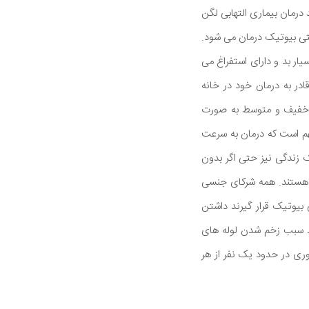
 کرد و درمان اولیه، از عوارض PID پیشگیری می کند درمان بیماری التهابی لگن
نتی بیوتیک درمان می شود.
یار بد و دارای استفراغ می
در به درمان خود در خانه
 دارد اما موارد خفیف و متوسط به صورت
مهم است که درمان به سرعت
ک زندگی نیز حتی اگر بدون
ه می تواند به PID منجر شود بسیار مسری هستند. همه شرکای جنسی
 بیوتیک قرار گیرند داشتن
مان می تواند باعث بازگشت عفونت شود. حملات عود PID می تواند سبب زخم شدن لوله های
وری در حدود یک نفر از هر