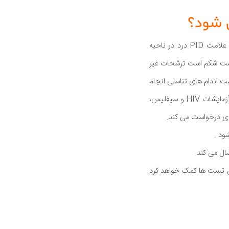
 شود؟
بسیاری از زنان هیچ نشانه ای از بیماری ندارند علائم می تواند از خفیف تا شدید متغیر باشد شایعترین علامت PID درد در ناحیه
راست شکم است ترشحات غیر
ت اندام های تناسلی انجام
می دهد پزشک با معاینه فیزیکی و گرفتن شرح حال بیماری را تشخیص می دهد گاهی پزشک برای شما آزمایشات HIV و سیفلیس،
ری درخواست می کند.
ود .
ال می کند.
این تست ها کمک خواهد کرد