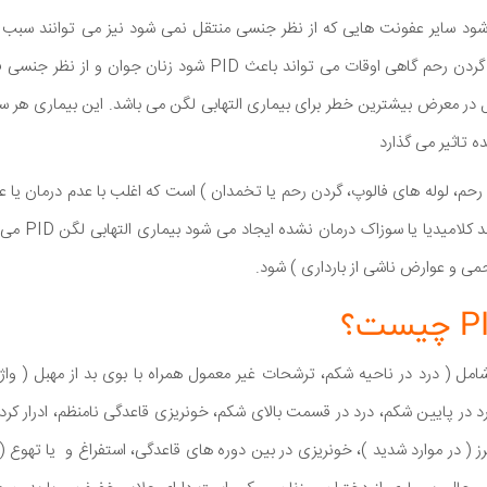
موجود در مهبل ( واژن ) و گردن رحم گاهی اوقات می تواند باعث PID ش
ه تاثیر می گذارد
رحم، لوله های فالوپ، گردن رحم یا تخمدان ) است که اغلب با عدم درمان ی
مقاربتی جنسی ) م
می و عوارض ناشی از بارداری ) شود.
شامل ( درد در ناحیه شکم، ترشحات غیر معمول همراه با بوی بد از مهبل ( واژ
در پایین شکم، درد در قسمت بالای شکم، خونریزی قاعدگی نامنظم، ادرار کرد
رز ( در موارد شدید )، خونریزی در بین دوره های قاعدگی، استفراغ و یا تهوع 