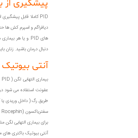
پیشگیری از بی
PID کاملا قابل پیشگیری
دیافراگم و اسپرم کش ها حت
های PID و یا هر ب
دنبال درمان باشید. زنان ب
آنتی بیوتیک 
ب
عفونت استفاده می شود درم
طریق رگ ( داخل وریدی یا IV ) مصرف شود برخی از زنان باید برای درمان بیماری التهابی لگن در بیمارستان بستری شود.
برای بیماری التهابی لگن م
آنتی بیوتیک باکتری های مختلف را که