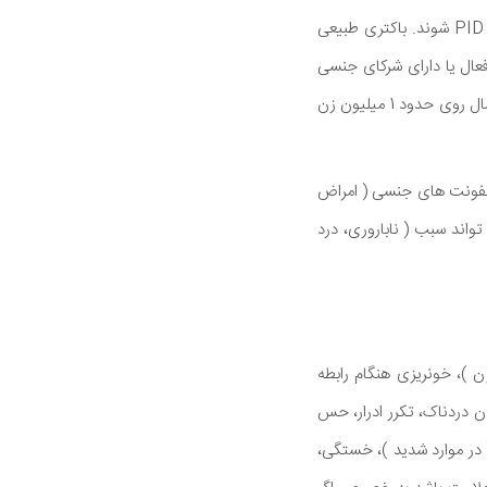
کلامیدیا و گنوره ایجاد می شود سایر عفونت هایی که از نظر جنسی منتقل نمی شود نیز می توانند سبب PID شوند. باکتری طبیعی
ود زنان جوان و از نظر جنسی فعال یا دارای شرکای جنسی
متعدد و انجام دوش واژینال در معرض بیشترین خطر برای بیماری التهابی لگن می باشد. این بیماری هر سال روی حدود 1 میلیون زن
ا عفونت های جنسی ( امراض
زمن مانند کلامیدیا یا سوزاک درمان نشده ایجاد می شود بیماری التهابی لگن PID می تواند سبب ( ناباروری، درد
ن )، خونریزی هنگام رابطه
ن دردناک، تکرر ادرار، حس
( در موارد شدید )، خستگی،