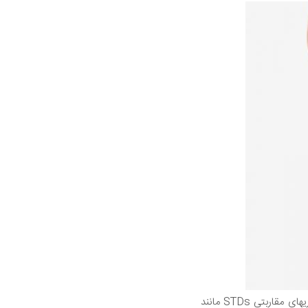
بیماری التهابی لگن ( PID )، عفونت دستگاه تولید مثل در زنان است. این عارضه اغلب با برخی از بیماریهای مقاربتی STDs مانند