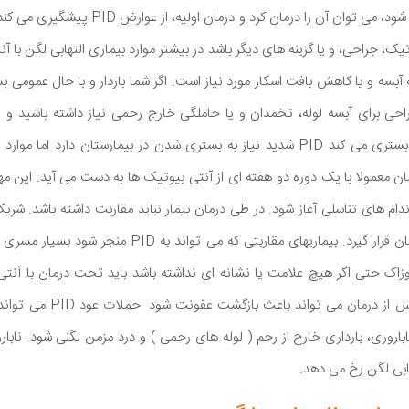
اگر PID زود تشخیص داده شود، می توان آن را درمان
، جراحی، و یا گزینه های دیگر باشد در بیشتر موارد بیماری التهابی لگن با آ
آبسه و یا کاهش بافت اسکار مورد نیاز است. اگر شما باردار و با حال عمومی بس
 برای آبسه لوله، تخمدان و یا حاملگی خارج رحمی نیاز داشته باشید و قا
نیستید. لذا پزشک شما را بستری می کند PID شدید نیاز به بستری شدن در بیمارستان
ن معمولا با یک دوره دو هفته ای از آنتی بیوتیک ها به دست می آید. این 
ندام های تناسلی آغاز شود. در طی درمان بیمار نباید مقاربت داشته باشد. شری
علامت باشد باید تحت درمان قرار گیرد. بیماریهای مقاربتی ک
ا سوزاک حتی اگر هیچ علامت یا نشانه ای نداشته باشد باید تحت درمان با آنتی
رابطه جنسی بیش از حد پس از در
باروری، بارداری خارج از رحم ( لوله های رحمی ) و درد مزمن لگنی شود. نابار
ابی لگن رخ می دهد.