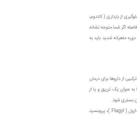
گیری از بارداری ( کاندوم،
اصله اگر شما متوجه نشانه
 دوره ماهیانه شدید باید به
راین ترکیبی از داروها برای درمان
 عنوان یک تزریق و یا از
سفتریاکسون (Rocephin )، سفوکسیم (Mefoxin)، داکسی سیکلین ( Doryx ،Vibramycin )، مترونیدازول ( Flagyl )، پروبنسید