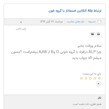
ارتباط Alp آلکالین فسفاتاز با گروه خون
0
خدیجه
تازه های سلامت
دوشنبه, 22 آبان 1396
رای دادن
سلام ووقت بخیر
چرا ALP درافراد با گروه خونی O وB از A,AB بیشتراست ؟ممنون
میشم اگه جواب بدید
رای به این پست
0
نظر
هنوز نظری داده نشده است.