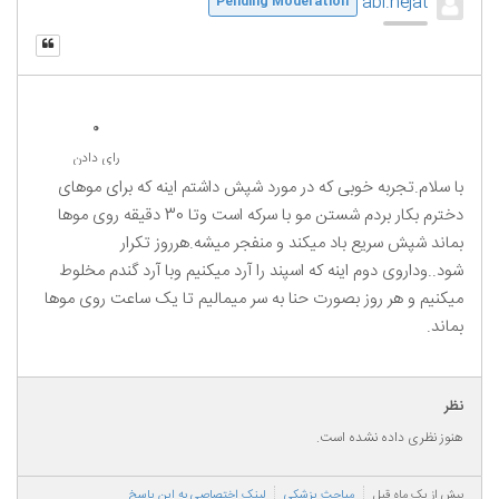
abi.nejat
Pending Moderation
0
رای دادن
با سلام.تجربه خوبی که در مورد شپش داشتم اینه که برای موهای
دخترم بکار بردم شستن مو با سرکه است وتا 30 دقیقه روی موها
بماند شپش سریع باد میکند و منفجر میشه.هرروز تکرار
شود..وداروی دوم اینه که اسپند را آرد میکنیم وبا آرد گندم مخلوط
میکنیم و هر روز بصورت حنا به سر میمالیم تا یک ساعت روی موها
بماند.
نظر
هنوز نظری داده نشده است.
بیش از یک ماه قبل
مباحث پزشکی
لینک اختصاصی به این پاسخ