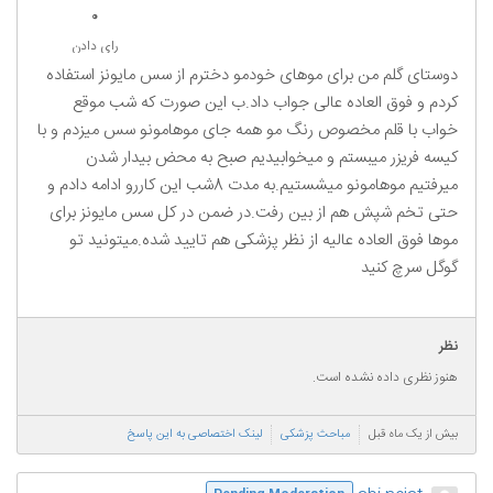
0
رای دادن
دوستای گلم من برای موهای خودمو دخترم از سس مایونز استفاده
کردم و فوق العاده عالی جواب داد.ب این صورت که شب موقع
خواب با قلم مخصوص رنگ مو همه جای موهامونو سس میزدم و با
کیسه فریزر میبستم و میخوابیدیم صبح به محض بیدار شدن
میرفتیم موهامونو میشستیم.به مدت 8شب این کاررو ادامه دادم و
حتی تخم شپش هم از بین رفت.در ضمن در کل سس مایونز برای
موها فوق العاده عالیه از نظر پزشکی هم تایید شده.میتونید تو
گوگل سرچ کنید
نظر
هنوز نظری داده نشده است.
بیش از یک ماه قبل
مباحث پزشکی
لینک اختصاصی به این پاسخ