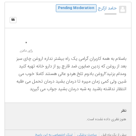
حامد ازکرج
Pending Moderation
0
رای دادن
باسلام به همه کاربران گرامی یک راه بیشتر نداره 1روغن چای سبز
بعد از روغن که زدین صابون ضد قارچ رو از دارو خانه تهیه کنید
ومدام بزنید2روغن بادوم تلخ.هردو عالی هستند کاملا خوب می
شین ولی کمی زمان میبره تا درمان بشید درمان تحمل می طلبه
انتظار نداشته باشید یه شبه درمان بشید جواب می گیرید
نظر
هنوز نظری داده نشده است.
بیش از یک ماه قبل
مباحث پزشکی
لینک اختصاصی به این پاسخ