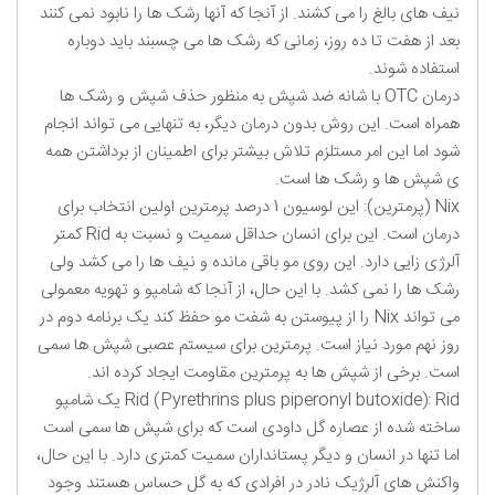
نیف های بالغ را می کشند. از آنجا که آنها رشک ها را نابود نمی کنند
بعد از هفت تا ده روز، زمانی که رشک ها می چسبند باید دوباره
استفاده شوند.
درمان OTC با شانه ضد شپش به منظور حذف شپش و رشک ها
همراه است. این روش بدون درمان دیگر، به تنهایی می تواند انجام
شود اما این امر مستلزم تلاش بیشتر برای اطمینان از برداشتن همه
ی شپش ها و رشک ها است.
Nix (پرمترین): این لوسیون 1 درصد پرمترین اولین انتخاب برای
درمان است. این برای انسان حداقل سمیت و نسبت به Rid کمتر
آلرژی زایی دارد. این روی مو باقی مانده و نیف ها را می کشد ولی
رشک ها را نمی کشد. با این حال، از آنجا که شامپو و تهویه معمولی
می تواند Nix را از پیوستن به شفت مو حفظ کند یک برنامه دوم در
روز نهم مورد نیاز است. پرمترین برای سیستم عصبی شپش ها سمی
است. برخی از شپش ها به پرمترین مقاومت ایجاد کرده اند.
Rid (Pyrethrins plus piperonyl butoxide): Rid یک شامپو
ساخته شده از عصاره گل داودی است که برای شپش ها سمی است
اما تنها در انسان و دیگر پستانداران سمیت کمتری دارد. با این حال،
واکنش های آلرژیک نادر در افرادی که به گل حساس هستند وجود