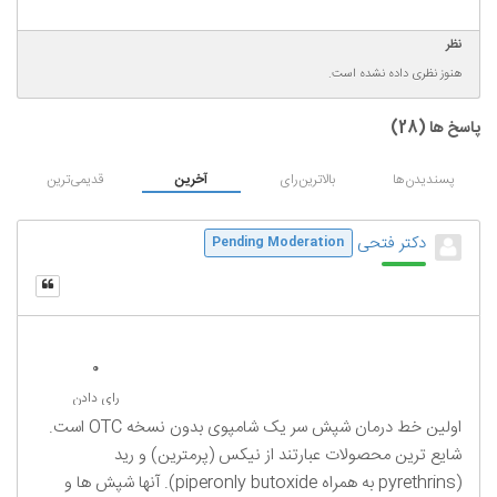
نظر
هنوز نظری داده نشده است.
پاسخ ها (
28
)
پسندیدن‌ها
بالاترین‌رای
آخرین
قدیمی‌ترین
دکتر فتحی
Pending Moderation
0
رای دادن
اولین خط درمان شپش سر یک شامپوی بدون نسخه OTC است.
شایع ترین محصولات عبارتند از نیکس (پرمترین) و رید
(pyrethrins به همراه piperonly butoxide). آنها شپش ها و