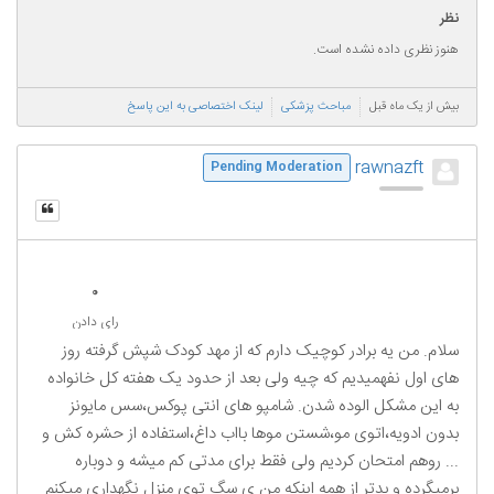
نظر
هنوز نظری داده نشده است.
بیش از یک ماه قبل
مباحث پزشکی
لینک اختصاصی به این پاسخ
rawnazft
Pending Moderation
0
رای دادن
سلام. من یه برادر کوچیک دارم که از مهد کودک شپش گرفته روز
های اول نفهمیدیم که چیه ولی بعد از حدود یک هفته کل خانواده
به این مشکل الوده شدن. شامپو های انتی پوکس،سس مایونز
بدون ادویه،اتوی مو،شستن موها بااب داغ،استفاده از حشره کش و
... روهم امتحان کردیم ولی فقط برای مدتی کم میشه و دوباره
برمیگرده و بدتر از همه اینکه من ی سگ توی منزل نگهداری میکنم