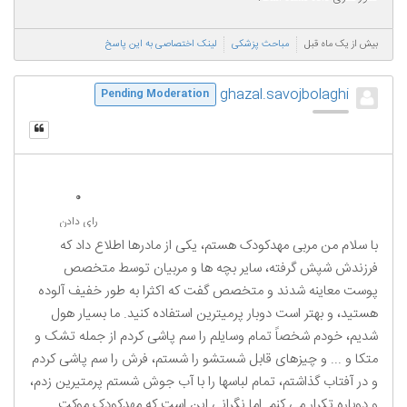
بیش از یک ماه قبل
مباحث پزشکی
لینک اختصاصی به این پاسخ
ghazal.savojbolaghi
Pending Moderation
0
رای دادن
با سلام من مربی مهدکودک هستم، یکی از مادرها اطلاع داد که
فرزندش شپش گرفته، سایر بچه ها و مربیان توسط متخصص
پوست معاینه شدند و متخصص گفت که اکثرا به طور خفیف آلوده
هستید، و بهتر است دوبار پرمیترین استفاده کنید. ما بسیار هول
شدیم، خودم شخصاً تمام وسایلم را سم پاشی کردم از جمله تشک و
متکا و ... و چیزهای قابل شستشو را شستم، فرش را سم پاشی کردم
و در آفتاب گذاشتم، تمام لباسها را با آب جوش شستم پرمتیرین زدم،
و دوباره تکرار می کنم. اما نگرانی این است که مهدکودک موکت