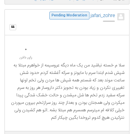
jafari_zohre
Pending Moderation
0
رای دادن
سلا م خسته نباشید من یک ماه دیگه عروسیمه از خواهرم مبتلا به
شپش شدم ابتدا سرم با مایونز و سرکه آغشته کردم حدود شش
ساعت موند بعد که شستم همه شپش ها مردن ولی تخم اونها
تغییری نکردن و زیاد بودن به تجویز دکتر داروساز هر روز به سرم
سرکه سفید زدم تخم ها شل میشدن و حالت خشک شدگی پیدا
میکردن ولی همجنان بودن و بعداز چند روز سرازتخم بیرون میوردن
خیلی کلافه ام میترسم همسرم هم مبتلا بشه..اتو هم کشیدن ولی
نترکیدن هیچ کدوم تروخدا بگین چیکار کنم