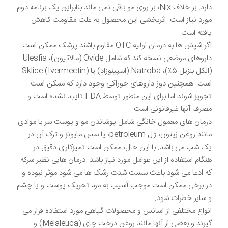
دارد. بر خلاف Nix، بر روی مو باقی نمی ماند بنابراین یک برنامه دوم
مورد نیاز است. اثربخشی این محصول به علت مقاومت کاهش
یافته است.
اگر شپش ها به درمان اولیه OTC مقاوم باشند پزشک ممکن است
داروهای موضعی نسخه کند که شامل Ovide (مالاتیون)، Ulesfia
(الکل بنزیل 5٪)، Natroba (اسپینوزاد) یا Sklice (Ivermectin)
است. همچنین دوز داروهای خوراکی وجود دارد که ممکن است
تجویز شوند اما برای این منظور توسط FDA تایید نشده است و
مصرف آنها غیرقانونی است.
درمان های معمول خانگی شامل پوشاندن مو و پوست سر با موادی
مانند روغن زیتون، ژل petroleum، یا سس مایونز و ترک آن در
یک شب می باشد. با این حال، ممکن است تمیزکاری دقیق در
هنگام استفاده از این عوامل مورد نیاز باشد. درمان هایی نظیر سرکه
که ادعا می شود باعث سست شدت رشک ها می شود موثر نبوده و
در برخی ممکن است موجب آسیب به مو، تحریک پوست و یا چشم
و سایر خطرات شود.
انواع مختلفی از اسانس و محصولات گیاهی مورد استفاده قرار می
گیرند و بعضی از آنها مانند روغن درخت چای (Melaleuca) و