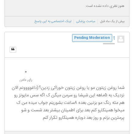
هنوز نظری داده نشده است.
بیش از یک ماه قبل
مباحث پزشکی
لینک اختصاصی به این پاسخ
t
Pending Moderation
0
رای دادن
شما روغن زیتون مو یا روغن زیتون خوراکی زدین؟:(داغوووونم الان
نزدیک به 5ماهه این شپشا رو سرمن میگن ک اگه سس مایونز رو
هم مثه رنگ مو بزنین بعده 8ساعت بشورینم جواب میده من ک
میخوا همینکارو کنم بعد برای اطمینان بیشتر بعد شست و شو
پرمترین بزنم و روز بعد دوباره همینکارو تکرار کنم