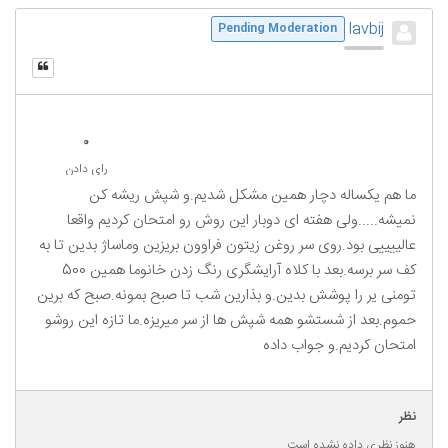
lavbij
Pending Moderation
0
رای دادن
ما هم یکساله دچار همین مشکل شدیم.و شپش ریشه کن
نمیشه.....ولی هفته ای دوبار این روش رو امتحان کردیم واقعا
عالییییی بود.روی سر روغن زیتون فراوون بریزین وماساژ بدین تا به
کف سر برسه.بعد با کلاه آرایشگری رنگ زدن خانوما همین 500
تومنی یر را پوشش بدین.و بذارین شب تا صبح بمونه.صبح که برین
حموم.بعد از شستشو همه شپش ها از سر میریزه.ما تازه این روشو
امتحان کردیم.و جواب داده
نظر
هنوز نظری داده نشده است.