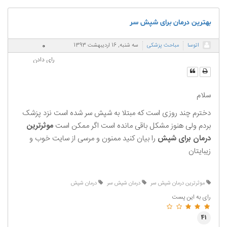
بهترین درمان برای شپش سر
0
اتوسا
مباحث پزشکی
سه شنبه, 16 ارديبهشت 1393
رای دادن
سلام
دخترم چند روزی است که مبتلا به شپش سر شده است نزد پزشک
بردم ولی هنوز مشکل باقی مانده است اگر ممکن است
موثرترین
درمان برای شپش
را بیان کنید ممنون و مرسی از سایت خوب و
زیبایتان
موثرترین درمان شپش سر
درمان شپش سر
درمان شپش
رای به این پست
41