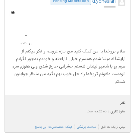
d.yonesian
Pending Moderation
0
رای دادن
سلام تروخدا به من کمک‌ کنید من تازه عروسم و فکر میکنم از
ارایشگاه مبتلا شدم همسرم خیلی ناراحته و خودمم بدجور نگرانم‌
سرم رو با شامپو لیندان شستم حشراتی خارج شدن ولی هنوزم سرم
الودست داغونم تروخدا راه حل خوب بهم بگید من منتظر جوابتون
هستم
نظر
هنوز نظری داده نشده است.
بیش از یک ماه قبل
مباحث پزشکی
لینک اختصاصی به این پاسخ