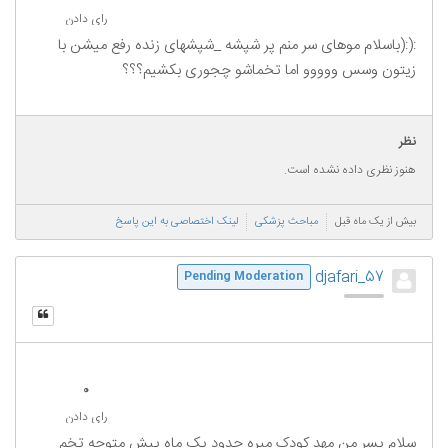
رای دادن
:(:(باسلام موهای سر منم پر شپشه _شپشهای زنده رفع میشن با
زیتون وسس ووووو اما تخماشو چجوری بکشیم؟؟؟
نظر
هنوز نظری داده نشده است.
بیش از یک ماه قبل
مباحث پزشکی
لینک اختصاصی به این پاسخ
djafari_57
Pending Moderation
0
رای دادن
سلام پسر من مهد کودک میره حدود یک ماه پیش متوجه تخم