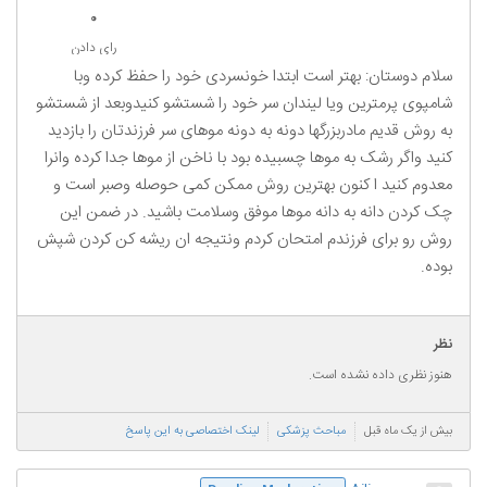
0
رای دادن
سلام دوستان: بهتر است ابتدا خونسردی خود را حفظ کرده وبا
شامپوی پرمترین ویا لیندان سر خود را شستشو کنیدوبعد از شستشو
به روش قدیم مادربزرگها دونه به دونه موهای سر فرزندتان را بازدید
کنید واگر رشک به موها چسبیده بود با ناخن از موها جدا کرده وانرا
معدوم کنید ا کنون بهترین روش ممکن کمی حوصله وصبر است و
چک کردن دانه به دانه موها موفق وسلامت باشید. در ضمن این
روش رو برای فرزندم امتحان کردم ونتیجه ان ریشه کن کردن شپش
بوده.
نظر
هنوز نظری داده نشده است.
بیش از یک ماه قبل
مباحث پزشکی
لینک اختصاصی به این پاسخ