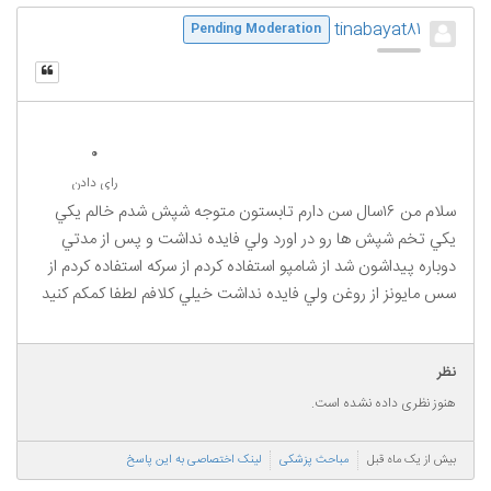
tinabayat81
Pending Moderation
0
رای دادن
سلام من ١٦سال سن دارم تابستون متوجه شپش شدم خالم يكي
يكي تخم شپش ها رو در اورد ولي فايده نداشت و پس از مدتي
دوباره پيداشون شد از شامپو استفاده كردم از سركه استفاده كردم از
سس مايونز از روغن ولي فايده نداشت خيلي كلافم لطفا كمكم كنيد
نظر
هنوز نظری داده نشده است.
بیش از یک ماه قبل
مباحث پزشکی
لینک اختصاصی به این پاسخ