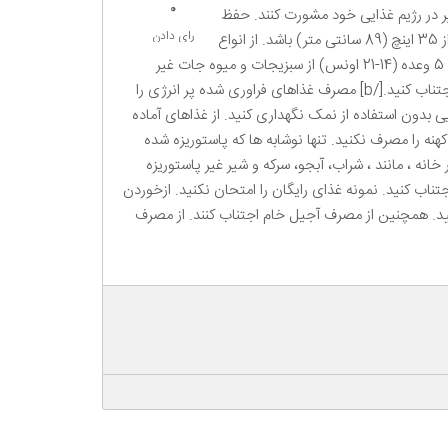
0
ییر در رژیم غذایی خود مشورت کنند. حفظ
رای دادن
وزن سالم. شاخص توده بدن شما (BMI) باید بین 19 - 25 باشد. بدانید دور کمر مردان باید زیر 40 اینچ (102 سانتی متر ) و زنان باید کمتر از 35 اینچ (89 سانتی متر) باشد. از انواع
سبزیجات، میوه ها، غلات کامل و حبوبات بخورید. بر غذاهای پر از ویتامین، مواد معدنی، فیبر، پروتئین و انرژی تمرکز نمایید. روزانه حداقل 5 وعده (14-21 اونس) از سبزیجات و میوه جات غیر
نشاسته ای بخورید با هر وعده غذا دانه نسبتاً فرآوری نشده و حبوبات بخورید. 8 لیوان آب در روز بنوشید [b]باید بدانید که از غذاهایی زیر اجتناب کنید.[/b] مصرف غذاهای فراوری شده پر انرژی را
رف سدیم شما باید کمتر از 2400 میلی گرم روزانه باشد. مواد غذایی بدون استفاده از نمک نگهداری کنید. از غذاهای آماده
 اجتناب کنید. [b]تغذیه در موارد داشتن نوتروپنی[/b] پنیر آبی و یا هر پنیری کهنه را مصرف نکنید. تنها نوشابه ها که پاستوریزه شده
 ، مانند ، شراب، آبجو، سرکه و شیر غیر پاستوریزه
اجتناب کنید. نمونه غذای رایگان را امتحان نکنید. ازخوردن
یید. همچنین از مصرف آجیل خام اجتناب کنند. از مصرف