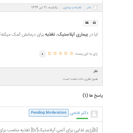
نادر
تغذیه و بیماری
یکشنبه, 21 تیر 1394
ایا در
بیماری آپلاستیک
،
تغذیه
برای درمانش کمک میکنه؟
رای به این پست
0
نظر
هنوز نظری داده نشده است.
پاسخ ها (
1
)
دکتر فتحی
Pending Moderation
[b]رژیم غذایی برای آنم