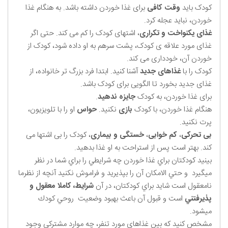
کودک باید
وقت کافی
برای غذا خوردن داشته باشد. به هنگام غذا
خوردن، نباید عجله کرد.
غذای یکنواخت و تکراری
، اشتهای کودک را کم می کند. حتی اگر
غذای مورد علاقه ی کودک، پشت سرهم به او داده شود، کودک از
خوردن آن، خودداری می کند.
کودک را با
غذاهای جدید
آشنا کنید. ابتدا فرد بزرگ تر خانواده، از
غذای جدید بخورد تا الگویی برای کودک باشد.
برای غذا خوردن، به کودک
جایزه ندهید
.
هنگام غذا خوردن، با کودک
بازی
نکنید.
حواس
او را با تلویزیون،
پرت نکنید.
بی تحرکی
،
کم خوابی
،
خستگی و بیماری
، کودک را بی اشتها می
کند. بهتر است پس از استراحت به او غذا بدهید.
بينيد كودكتان براي غذا خوردن چه شرايطي را براي شما در نظر
ميگيرد و حتي الامكان آن را بپذيريد و فراموش نكنيد آنچه از نظرما
نامعقول است شايد براي كودكتان، در آن
شرايط، كاملا معقول و
پذيرفتني
است و قبول آن باعث بهبود وضعيت روحي كودك
ميشود.
مشخص کنید که بین غذاهای مورد تنفر، چه موارد مشترکی وجود