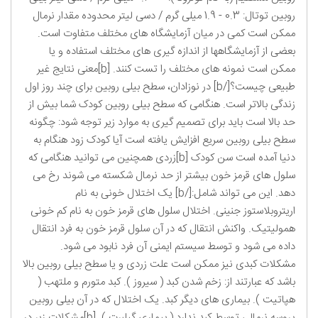
روبین توتال: 0.3 - 1.9 میلی گرم / دسی لیتر محدوده مقدار نرمال
ممکن است کمی در میان آزمایشگاه های مختلف متفاوت است.
بعضی از آزمایشگاهها از اندازه گیری های مختلف استفاده و یا
ممکن است نمونه های مختلف را تست کنند. [b]معنی نتایج غیر
طبیعی چیست؟[/b] در نوزادان، سطح بیلی روبین برای چند روز اول
زندگی بالاتر است. هنگامی که سطح بیلی روبین کودک شما بیش از
حد بالا است باید برای تصمیم گیری به موارد زیر توجه شود: چگونه
سطح بیلی روبین سریع افزایش یافته است آیا کودک زود هنگام به
دنیا آمده است سن کودک [b]زردی همچنین می توانید هنگامی که
سلول های قرمز خون بیشتر از حد نرمال شکسته می شوند رخ می
دهد. این می تواند شامل:[/b] یک اختلال خونی به نام
اریتروبلاستوز جنینی. اختلال سلول های قرمز خون به نام کم خونی
همولیتیک. واکنش انتقال که در آن سلول قرمز خون به فرد انتقال
داده می شود و توسط سیستم ایمنی آن فرد نابود می شود.
مشکلات کبدی نیز ممکن است علت زردی و یا سطح بیلی روبین بالا
باشد که عبارتند از: زخم شدن کبد ( سیروز ). کبد متورم و ملتهب (
هپاتیت ). بیماری های دیگر کبد. یک اختلال که در آن بیلی روبین
پروسه نرمالی توسط کبد ندارد ( بیماری گیلبرت ). [b]مشکلات زیر در