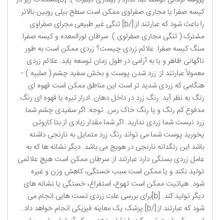
کیسه صفرا یا مجاری صفراوی ممکن است سطح بیلی روبین بالاتر
را باعث شود که عبارتند از:[/b] تنگی غیر طبیعی مجرای صفراوی
مشترک ( تنگی مجاری صفراوی ). سرطان لوزالمعده و کیسه صفرا.
سنگ کیسه صفرا. علائم زردی چیست؟ زردی ممکن است به طور
ناگهانی ظاهر و یا به آرامی در طول زمان توسعه یابد. علائم زردی
معمولاً عبارتند از: زرد شدن پوست و بخش سفید چشم ( صلبیه ) -
هنگامی که زردی شدید تر است این مناطق ممکن است قهوه ای
رنگ به نظر آید. رنگ زرد در داخل دهان. ادرار تیره یا قهوه ای رنگ.
مدفوع کم رنگ و یا رنگ خاک رس. توجه: اگر سفیدی چشم شما
زرد نیست شما زردی ندارید. اگر شما مقدار زیادی از بتا کاروتن
یخورید پوست شما می تواند رنگ زرد متمایل به نارنجی داشته
باشد این رنگدانه نارنجی در هویج می باشد. دیگر نشانه ها که به
عامل زردی بستگی دارد عبارتند از: سرطان ممکن است هیچ علائمی
تولید نکند و یا ممکن است سبب خستگی، کاهش وزن و غیره
شود. هپاتیت ممکن است تهوع، استفراغ، خستگی یا نشانه های
دیگر تولید کند. [b]برای بررسی علت زردی تست هایی انجام می
شود که عبارتند از:[/b] پزشک یک معاینه فیزیکی انجام خواهد داد.