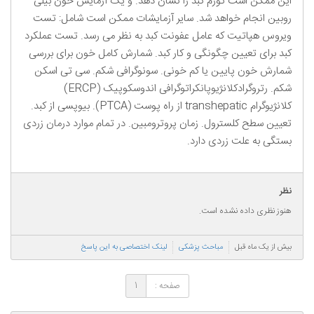
این ممکن است تورم کبد را نشان دهد. و یک آزمایش خون بیلی
روبین انجام خواهد شد. سایر آزمایشات ممکن است شامل: تست
ویروس هپاتیت که عامل عفونت کبد به نظر می رسد. تست عملکرد
کبد برای تعیین چگونگی و کار کبد. شمارش کامل خون برای بررسی
شمارش خون پایین یا کم خونی. سونوگرافی شکم. سی تی اسکن
شکم. رتروگرادکلانژیوپانکراتوگرافی اندوسکوپیک (ERCP)
کلانژیوگرام transhepatic از راه پوست (PTCA). بیوپسی از کبد.
تعیین سطح کلسترول. زمان پروترومبین. در تمام موارد درمان زردی
بستگی به علت زردی دارد.
نظر
هنوز نظری داده نشده است.
بیش از یک ماه قبل
مباحث پزشکی
لینک اختصاصی به این پاسخ
صفحه :
1