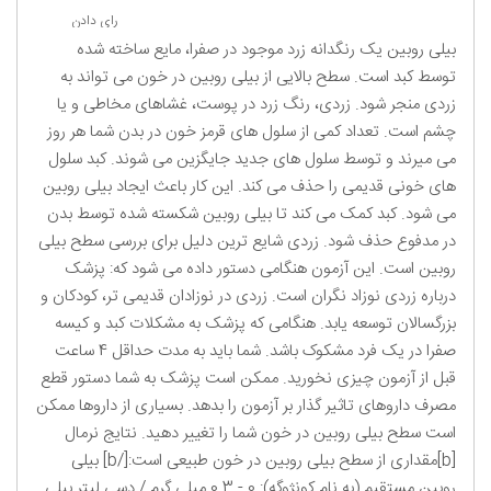
رای دادن
بیلی روبین یک رنگدانه زرد موجود در صفرا، مایع ساخته شده
توسط کبد است. سطح بالایی از بیلی روبین در خون می تواند به
زردی منجر شود. زردی، رنگ زرد در پوست، غشاهای مخاطی و یا
چشم است. تعداد کمی از سلول های قرمز خون در بدن شما هر روز
می میرند و توسط سلول های جدید جایگزین می شوند. کبد سلول
های خونی قدیمی را حذف می کند. این کار باعث ایجاد بیلی روبین
می شود. کبد کمک می کند تا بیلی روبین شکسته شده توسط بدن
در مدفوع حذف شود. زردی شایع ترین دلیل برای بررسی سطح بیلی
روبین است. این آزمون هنگامی دستور داده می شود که: پزشک
درباره زردی نوزاد نگران است. زردی در نوزادان قدیمی تر، کودکان و
بزرگسالان توسعه یابد. هنگامی که پزشک به مشکلات کبد و کیسه
صفرا در یک فرد مشکوک باشد. شما باید به مدت حداقل 4 ساعت
قبل از آزمون چیزی نخورید. ممکن است پزشک به شما دستور قطع
مصرف داروهای تاثیر گذار بر آزمون را بدهد. بسیاری از داروها ممکن
است سطح بیلی روبین در خون شما را تغییر دهید. نتایج نرمال
[b]مقداری از سطح بیلی روبین در خون طبیعی است:[/b] بیلی
روبین مستقیم (به نام کونژوگه): 0 - 0.3 میلی گرم / دسی لیتر بیلی