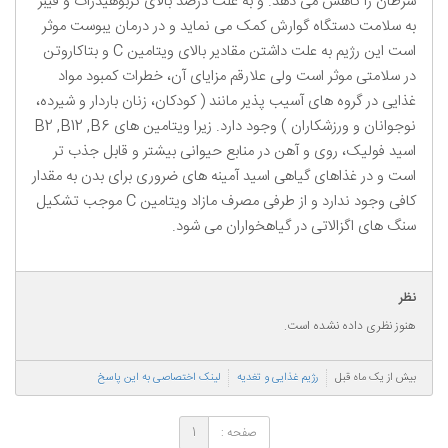
سرطان را کاهش می دهد. و به علت درصد بالای کربوهیدرات و فیبر
به سلامت دستگاه گوارش کمک می نماید و در درمان یبوست موثر
است این رژیم به علت داشتن مقادیر بالای ویتامین C و بتاکاروتن
در سلامتی موثر است ولی علارقم مزایای آن، خطرات کمبود مواد
غذایی در گروه های آسیب پذیر مانند ( کودکان، زنان باردار و شیرده،
نوجوانان و ورزشکاران ) وجود دارد. زیرا ویتامین های B2 ,B12 ,B6
اسید فولیک، روی و آهن در منابع حیوانی بیشتر و قابل جذب تر
است و در غذاهای گیاهی اسید آمینه های ضروری برای بدن به مقدار
کافی وجود ندارد و از طرفی مصرف مازاد ویتامین C موجب تشکیل
سنگ های اگزالاتی در گیاهخواران می شود.
نظر
هنوز نظری داده نشده است.
بیش از یک ماه قبل
رژیم غذایی و تغدیه
لینک اختصاصی به این پاسخ
صفحه :
1