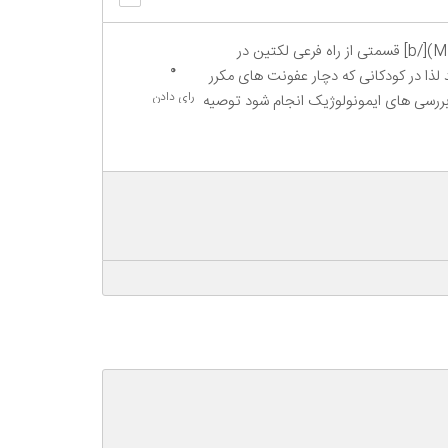
نقص سیستم ایمنی وقتی سیستم ایمنی دچار مشکل شود در نتیجه محافظت در برابر عفونت از بین می رود [b]اتصال مانان - لکتین (MBL)[/b] قسمتی از راه فرعی لکتین در
0
تند مستعد بیماریهای مکرر عفونی هستند لذا در کودکانی که دچار عفونت های مکرر
رای دادن
هند و در صورت پایین بودن این تست بررسی های ایمونولوژیک انجام شود توصیه