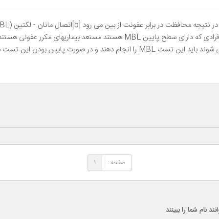
سیستم کمپلمان است که نقش آن مبارزه با عفونت است افرادی که دارای سطح پایین MBL هس
گوش، سینوس، ناحیه تنفسی، عفونت ادراری و یا واژن می شوند باید این تست MBL را انجام د
صفحه :
1
 نام شما را ببینند