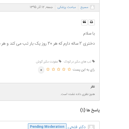
مسیح
مباحث پزشکی
جمعه, 12 آذر 1395
با سلام
دختری 2 ساله دارم که هر 20 روز یک بار تب می کند و هر بار که به پزشک مراجعه می کنم می گوید عفونت گوش دارد و آنتی بیوتیک می خواهد چیکار کنم تا کاملا خوب شود ممنون از پاسخ شما
تب های مکرر در کودک
عفونت مکرر گوش
رای به این پست
0
نظر
هنوز نظری داده نشده است.
پاسخ ها (
1
)
دکتر فتحی
Pending Moderation