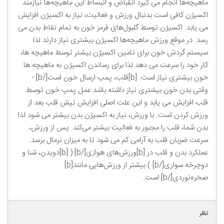
ماهیچه‌ها انجام می گیرد انقباض و انبساط این ماهیچه‌ها نیازمند
اکسیژن کافی است بدنبال ورزش و فعالیت، نیاز به اکسیژن افزایش
می یابد. اکسیژن توسط گلبول‌های قرمز خون به تمام نقاط بدن می
رسد. در موقع ورزش ماهیچه‌ها اکسیژن بیشتری نیاز دارند لذا
سیستم گردش خون برای تامین اکسیژن بیشتر توسط ماهیچه ها،
کار خود را سرعت می دهد لذا برای رساندن اکسیژن به ماهیچه ها
خون بیشتری نیاز است. [b]قلب، پمپ ارسال خون است[/b] -
وقتی بدن خون بیشتری نیاز داشته باشد عمل پمپ خون توسط
قلب افزایش می یابد و این علت اصلی افزایش تپش قلب بعد از
ورزش کردن است. با ورزش، نیاز به اکسیژن بدن بیشتر می شود لذا
بدن شما، قلب را مجبور به فعالیت بیشتر می‌کند. پس از ورزش،
سرعت ضربان قلب به آرامی کم می شود تا به میزان نرمال برسد.
عملکرد بدن و قلب در [b]ورزش‌های هوازی[/b] ( [b]دویدن، شنا و
دوچرخه سواری[/b] ) بیشتر از ورزش‌هایی مانند[b]
صخره‌نوردی[/b] است.
نظر