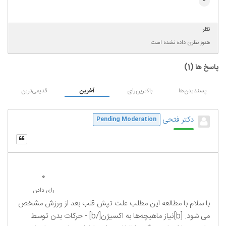
0
نظر
هنوز نظری داده نشده است.
پاسخ ها (
1
)
پسندیدن‌ها
بالاترین‌رای
آخرین
قدیمی‌ترین
دکتر فتحی
Pending Moderation
0
رای دادن
با سلام با مطالعه این مطلب علت تپش قلب بعد از ورزش مشخص
می شود. [b]نیاز ماهیچه‌ها به اکسیژن[/b] - حرکات بدن توسط