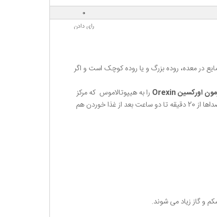
0
رای دادن
مایع در معده، روده بزرگ و یا روده کوچک است و اگر
ن اورکسین Orexin
را به هیپوتالاموس که مرکز
هماهنگی گرسنگی است می دهد و با تولید این هورمون عضلات صاف منقبض شده و با حرکات مدور و ارتعاشی تولید صدا می کند و این صداها از 20 دقیقه تا دو ساعت بعد از غذا خوردن هم
م و گاز زیاد می شوند.