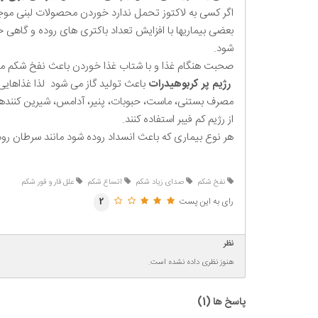
اگر کسی به لاکتوز تحمل ندارد خوردن محصولات لبنی م
بعضی بیماریها با افزایش تعداد باکتری های روده و گاهی 
شود.
صحبت هنگام غذا و با شتاب غذا خوردن باعث نفخ شکم م
رژیم پر کربوهیدرات
باعث تولید گاز می شود لذا غذاهایی
مصرف بستنی، ماست، حبوبات، پنیر، آدامس، شیرین کنندها
از رژیم کم فیبر استفاده کنند.
هر نوع بیماری که باعث انسداد روده شود مانند سرطان رو
نفخ شکم
صدای زیاد شکم
اتساع شکم
علل قار و قور شکم
رای به این پست
2
نظر
هنوز نظری داده نشده است.
پاسخ ها (
1
)