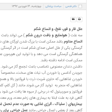
دکتر فتحی
مباحث پزشکی
چهارشنبه, 14 فروردين 1392
علل قار و قور، نفخ، و اتساع شکم
سه علت (
هوا،مایع و بافت درون شکم
) می تواند باعث 
اتساع مداوم
باشد ممکن است با بزرگ شدن اورگان های دا
گرسنگی یکی از علل اصلی صدای شکم است در اثر گرسنگی
ممکن است ادامه داشته باشد.
داشتن دندان مصنوعی نامناسب باعث تجمع گاز می شود.
جویدن آدامس یا خوردن آب نبات های سخت، مخصوصاً آن
خوردن غذاهایی که حاوی شربت ذرت با فروکتوز بالا و همچن
غذاهایی که منجر به تولید گاز می شوند مانند ( گل کلم، کلم
فروکتوز و سوربیتول که در برخی از میوه ها یافت می شود و
گاهی فرد به علت ابتلا به بیماری های زخم معده، ورم معد
بیماریهای
(
سلیاک ، آلرژی غذایی به صورت عدم تحمل غذا
گاهی بعد از بعضی اعمال جراحی مانند
عمل جراحی برای ر