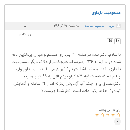
مسمومیت بارداری
0
مریم
مجموعه مباحث
سه شنبه, 21 آذر 1396
رای دادن
با سلام، دکتر بنده در هفته 34 بارداری هستم و میزان پروتئین دفع
شده در ادرارم به 234 رسیده اما هیچکدام از علائم دیگر مسمومیت
بارداری را ندارم مثلا فشار خونم 12 رو 8 می باشد، ورم ندارم ولی
وطنم اضافه هست قبلا 83 کیلو بودم الان به 99 کیلو رسيدم.
دکترمصدق برای چک آپ آزمایش روزانه ادرار 24 ساعته و آزمایش
کبدی 2 هفته یکبار داده است. نظر شما چيست؟
رای به این پست
0