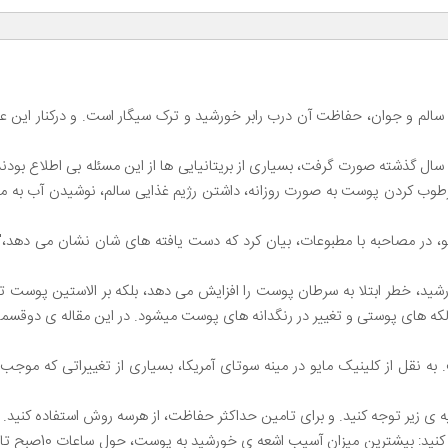
سالم و جوان، حفاظت آن درب رابر خورشید و ترک سیگار است. و درکنار این
ال گذشته صورت گرفت، بسیاری از بریتانیایی ها از این مسئله بی اطلاع بودند
مرطوب کردن پوست به صورت روزانه، داشتن رژیم غذایی سالم، نوشیدن آب به م
ابو، در مصاحبه با مطبوعات، بیان کرد که دست یافته های شان نشان می دهد،
اقرار گرفتن در معرض اشعه ی ماورا بنغش (UV) خورشید، خطر ابتلا به سرطان پوست را افزایش می دهد، بلک
ر رنگدانه های پوست میشود. در این مقاله ی دوقسمتی، 5 نکته را برای ارتقا سلامت پوست شما، ذکرمی 
ه نقل از کلینیک مایو در مینه سوتای آمریکا، بسیاری از تغییراتی که مو
ه ی زیر توجه کنید. و برای تامین حداکثر حفاظت، از هرسه روش استفاده کنید.