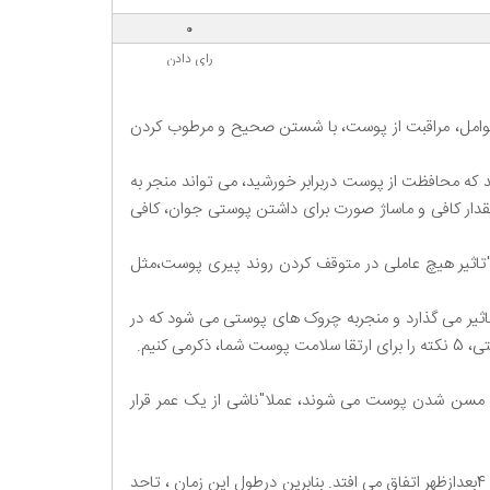
0
رای دادن
 عوامل، مراقبت از پوست، با شستن صحیح و مرطوب کردن
 که محافظت از پوست دربرابر خورشید، می تواند منجر به
قدار کافی و ماساژ صورت برای داشتن پوستی جوان، کافی
"تاثیر هیچ عاملی در متوقف کردن روند پیری پوست،مثل
ه بر الاستین پوست تاثیر می گذارد و منجربه چروک های پوستی می شود که در
کنیم.
جب مسن شدن پوست می شوند، عملا"ناشی از یک عمر قرار
1. در ساعاتی که نور خورشید شدید است، از خورشید دوری کنید: بیشترین میزان آسیب اشعه ی خورشید به پوست، حول ساعات 10صبح تا 4بعدازظهر اتفاق می افتد. بنابرین درطول این زمان ، تاحد