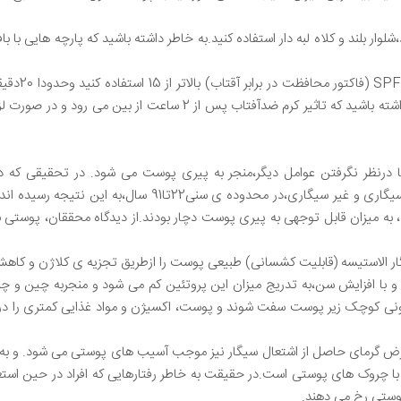
شلوار بلند و کلاه لبه دار استفاده کنید.به خاطر داشته باشید که پارچه هایی ب
3. از کرم ضد
آفتاب است،به خوبی با کرم ضدآفتاب بپوشانید. به خاطر داشته باشید که تاث
متحده،توضیح دادندکه بابررسی سیستم ایمنی بدن افراد سیگاری و
 به میزان قابل توجهی به پیری پوست دچار بودند.از دیدگاه محققان، پوستی 
یگار الاستیسه (قابلیت کشسانی) طبیعی پوست را ازطریق تجزیه ی کلاژن و کا
و با افزایش سن،به تدریج میزان این پروتئین کم می شود و منجربه چین و
 کوچک زیر پوست سفت شوند و پوست، اکسیژن و مواد غذایی کمتری را دری
ر معرض گرمای حاصل از اشتعال سیگار نیز موجب آسیب های پوستی می شود. 
ا چروک های پوستی است.در حقیقت به خاطر رفتارهایی که افراد در حین استعما
وستی رخ می دهند.