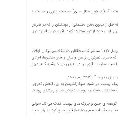
ا بافت تنگ (به عنوان مثال جین) حفاظت بهتری را نسبت به
آفتاب استفاده کنید: از کرم های ضدآفتاب با SPF (فاکتور محافظت در برابر آقتاب) بالاتر از 15 استفاده کنید وحدودا 20دقیقه قبل از بیرون رفتن ،قسمتی از پوستتان را که در معرض
یر کرم ضدآفتاب پس از 2 ساعت از بین می رود و در صورت لزوم باید مجددا از کرم استفاده کنید. اگر بیش از اندازه عرق
تحقیقات نشان می دهدکه سیگار کشیدن به تنهایی و با درنظر نگرفتن عوامل دیگر،منجر به پیری پوست می شود. در تحقیقی که درسال2007 منتشر شد،محققان دانشگاه میشیگان ایالات
 غیر سیگاری،در محدوده ی سنی22تا91 سال،به این نتیجه رسیده اند که باصرف نظرکردن از سن و سال و سایر متغیرها، افرادی
با سیستم ایمنی قوی تر، در معرض نور خورشید کمتر دچار
هش میزان تولید آن،کاهش می دهد.
 چروک پوست می شود. سیگارکشیدن به این کاهش تدرجی
افت کند. الاستیسه پوست کاهش یابد و پیرشدن پوست
و به توسعه ی چین و چروک های پوست کمک می کند.سوالی
ل سیگار انجام می دهند،از قبیل جمع کردن لبها و خیره