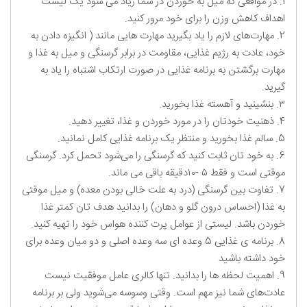
1. در مواقعی که میل به خوردن در شما زیاد می شود یک لیست
اهداف کاهش وزن را برای خود مرور کنید.
2. مهارت‌های لازم را یاد بگیرید مهارت ‌هایی مانند ( انگیزه دادن به
خود، عادت به رژیم غذایی، مقاومت در برابر گرسنگی و میل به غذا و
مهارت برگشتن به برنامه غذایی در صورت ارتکاب اشتباه را یاد به
گیرید.
۳. بنشینید و آهسته غذا بخورید.
4. ذهنیت خودتان را در مورد خوردن و غذا، تغییر دهید.
5. سالم غذا بخورید و منتظر یک برنامه غذایی کامل نمانید.
6. به خود تان ثابت کنید که گرسنگی را می‌شود تحمل کرد. گرسنگی
موقتی است و فقط ۵ -۱۰دقیقه باقی می ‌ماند.
7. تفاوت بین گرسنگی (درد به علت خالی بودن معده) و میل موقتی
به غذا (احساس درون گلو و دهان) را بدانید هدف ‌تان کمتر غذا
خوردن باشد. لیستی از عوامل پرت کننده هواس خود را تهیه کنید.
8. برنامه ‌ی غذایی 5 وعده ای سه وعده اصلی و دو میان وعده برای
خود داشته باشید
9. اهمیت لحظه ها را بدانید. تنها کالری عامل موفقیت نیست
عادت‌های شما نیز مهم است. وقتی وسوسه می‌شوید ولی بر برنامه