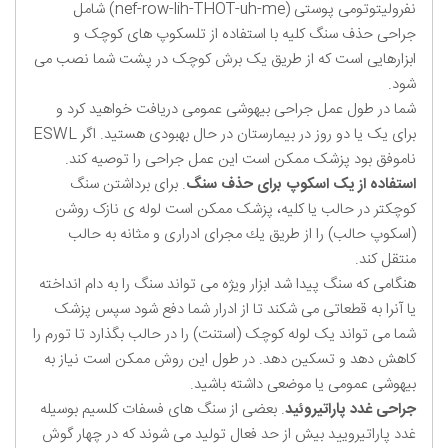
نفرولیتوتومی پوستی (nef-row-lih-THOT-uh-me) شامل
جراحی حذف سنگ کلیه با استفاده از تلسکوپ های کوچک و
ابزارهایی است که از طریق یک برش کوچک در پشت شما نصب می
شود.
شما در طول عمل جراحی بیهوشی عمومی دریافت خواهید کرد و
برای یک یا دو روز در بیمارستان در حال بهبودی هستید. اگر ESWL
ناموفق بود پزشک ممکن است این عمل جراحی را توصیه کند.
استفاده از یک اسکوپ برای حذف سنگ
. برای برداشتن سنگ
کوچکتر در حالب یا کلیه، پزشک ممکن است لوله ی نازک روشن
(اسكوپ حالب) را از طریق یك مجرای ادراری و مثانه به حالب
منتقل کند.
هنگامی که سنگ پیدا شد ابزار ویژه می تواند سنگ را به دام انداخته
یا آنرا به قطعاتی می شکند تا از ادرار شما دفع شود سپس پزشک
شما می تواند یک لوله کوچک (استنت) را در حالب بگذارد تا تورم را
کاهش دهد و تسکین دهد. در طول این روش ممکن است نیاز به
بیهوشی عمومی یا موضعی داشته باشید.
جراحی غدد پاراتیروئید
. بعضی از سنگ های فسفات کلسیم بوسیله
غدد پاراتیرویید بیش از حد فعال تولید می شوند که در چهار گوش