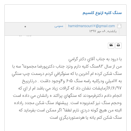
سنگ كليه ازنوع كلسيم
0
hamidmansouri17@gmail.com
عمومی
یکشنبه, 08 مهر 1397
رای دادن
با درود به جناب آقاي دكتر گرامي
من از سال 82سنگ كليه دارم ونزد جناب دكترپورضا مجموعا" سه با
سنگ شكن كرده ام آخرين با كه سنوگرافي كردم درسمت چپ سنگي
به 17ميلي ودركليه راسه سنگ 5؛6 و4وجود داشت . درتارييخ
6/6/97آزمايشات نشان داد كه گرالات زياد مي باشد ام ار اي كه
انجام دادم دكترفرمودند كه سنگهاي پراكند ه رانشان مي داده است
وحجم سنگ نيز كمتربوده است. پيشنهاد سنگ شكن مجدد راداده
البته من هيچ گونه دردي نارم لطفا" اگر ممكن است بفرمايد كه
سنگ شكن كنم يانه يا هردستورديگري است