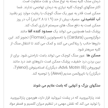
درمان سنگ کلیه بسته به نوع سنگ و علت متفاوت است.
اکثر سنگهای کوچک کلیه نیازی به درمان تهاجمی ندارند. شما
ممکن است قادر به عبور یک سنگ کوچک با رعایت موارد زیر باشید:
آب آشامیدنی
. مصرف بیش از حد (1.9 تا 2.8 لیتر) آب در روز
ممکن است به دفع سنگ های سیستم ادراری کمک کند.
پزشک شما همچنین می تواند یک
مسدود کننده آلفا
مانند
دوگزازوسین (Cardura) یا تامسولوزین (Flomax) تجویز کند. این
داروها حالب را ریلاکس می کنند و کمک می کنند تا انتقال سنگ از
کلیه سریعتر شود.
مسکن ها
. عبور سنگ کوچک می تواند باعث ناراحتی شود. برای از
بین بردن درد خفیف، پزشک ممکن است داروهای ضد درد مانند
ایبوپروفن (Advil، Motrin IB، دیگران)، استامینوفن (Tylenol،
دیگران) یا ناپروکسن سدیم (Aleve) را توصیه کند.
سنگهای بزرگ و آنهایی که باعث علایم می شوند
غدد پاراتیرویید که در پشت تیروئید قرار دارد، هورمون پاراتیرویید
را تولید می کند که نقش مهمی در تنظیم میزان کلسیم و فسفر مواد