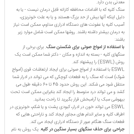
معدنی بدن دارد.
سنگ کلیه که با اقدامات محافظه کارانه قابل درمان نیست - یا به
دلیل اینکه آنها بیش از حد بزرگ هستند و یا به علت خونریزی،
آسیب کلیه یا عفونت های دستگاه ادراری مداوم، ممکن است نیاز
به درمان بیشتر داشته باشند. روشها ممکن است شامل موارد زیر
باشند:
با استفاده از امواج صوتی برای شکستن سنگ
. برای برخی از
سنگهای کلیه - بسته به اندازه و مکان - دکتر شما ممکن است یک
روش (ESWL) را پیشنهاد کند.
ESWL با استفاده از امواج صوتی برای ایجاد ارتعاشات قوی (امواج
شوک) است که سنگ را به قطعات کوچکی که می تواند در ادرار شما
منتقل شود می شکند. این روش حدود 45 تا 60 دقیقه طول می
کشد و می تواند درد متوسط را ایجاد کند بنابراین ممکن است تحت
بیهوشی سبک یا آرامبخش قرار بگیرید تا راحت بمانید.
ESWL می تواند خون در ادرار، کبودی پشت و یا شکم، خونریزی در
اطراف کلیه و سایر اندام های مجاور ایجاد کند و ناراحتی هایی که
قطعات سنگ هنگام عبور از دستگاه ادراری ایجاد می کند.
جراحی برای حذف سنگهای بسیار سنگین در کلیه
. یک روش به نام