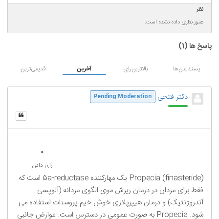
نظر
هنوز نظری داده نشده است.
پاسخ ها (
1
)
پسندیدن‌ها
بالاترین‌رای
آخرین
قدیمی‌ترین
دکتر فتحی
Pending Moderation
0
رای دادن
Propecia (finasteride) یک مهارکننده 5a-reductase است که
فقط برای مردان در درمان ریزش موی الگوی مردانه (آلوپسی
آندروژنتیک) و درمان هیپرپلازی خوش خیم پروستات استفاده می
شود. Propecia به صورت عمومی در دسترس است. عوارض جانبی