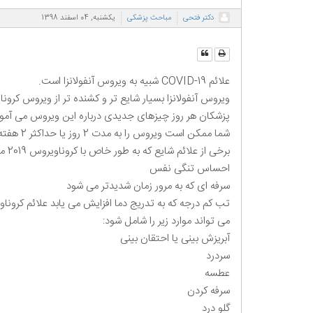
دکتر فتحی
مباحث پزشکی
یکشنبه, 04 اسفند 1398
علائم COVID-19 شبیه به ویروس آنفولانزا است.
ویروس آنفولانزا بسیار شایع تر و کشنده تر از ویروس کرونا 2019 است.
پزشکان هر روز چیزهای جدیدی درباره این ویروس می آموزند. تاکنون می دانیم که COVID-19 م
شما ممکن است ویروس را به مدت 2 روز یا حداکثر 2 هفته از منبع، قبل از بروز علائم حمل کنید.
برخی از علائم شایع که به طور خاص با کروناویروس 2019 مرتبط بوده اند عبارتند از:
احساس تنگی نفس
سرفه ای که به مرور زمان شدیدتر می شود
تب کم درجه که به تدریج دما افزایش می یابد علائم كرو
می تواند موارد زیر را شامل شود:
آبریزش بینی یا احتقان بینی
سردرد
عطسه
سرفه کردن
گلو درد