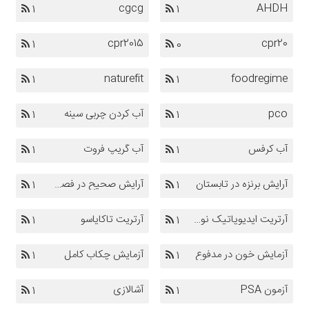
cgcg
AHDH
1
1
cpr2015
cpr20
1
0
naturefit
foodregime
1
1
pco
آب کردن چربی سینه
1
1
آب کرفس
آب گریپ فروت
1
1
آرایش برنزه در تابستان
آرایش صحیح در فصل گرم
1
1
آرتریت ایدیوپاتیک نوجوانان
آرتریت تاکایاسو
1
1
آزمایش خون در مدفوع
آزمایش چکاب کامل
1
1
آزمون PSA
آشالازی
1
1