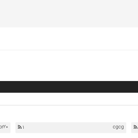
pr20
cgcg
1