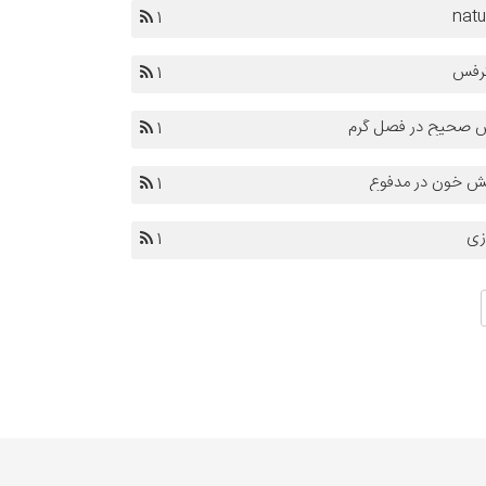
natu
1
رفس
1
ش صحیح در فصل گرم
1
یش خون در مدفوع
1
زی
1