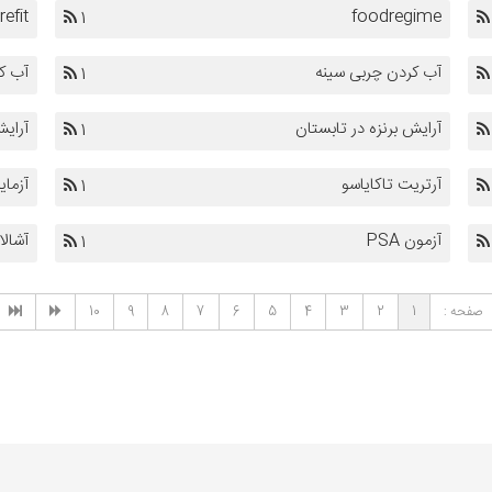
refit
foodregime
1
آب کردن چربی سینه
آب ک
1
آرایش برنزه در تابستان
آرای
1
آرتریت تاکایاسو
آزما
1
آزمون PSA
آشالا
1
صفحه :
1
2
3
4
5
6
7
8
9
10