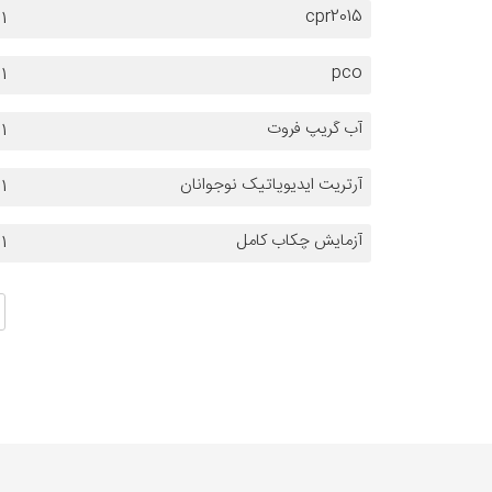
cpr2015
1
pco
1
آب گریپ فروت
1
آرتریت ایدیوپاتیک نوجوانان
1
آزمایش چکاب کامل
1