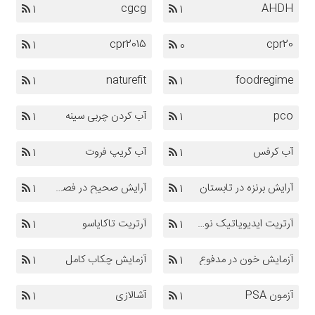
cgcg
AHDH
1
1
cpr2015
cpr20
1
0
naturefit
foodregime
1
1
pco
آب کردن چربی سینه
1
1
آب کرفس
آب گریپ فروت
1
1
آرایش برنزه در تابستان
آرایش صحیح در فصل گرم
1
1
آرتریت ایدیوپاتیک نوجوانان
آرتریت تاکایاسو
1
1
آزمایش خون در مدفوع
آزمایش چکاب کامل
1
1
آزمون PSA
آشالازی
1
1